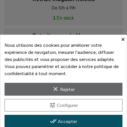
De 10h à 19h
1
En stock
Retrait magasin Vannes
×
De 10h à 13h
Nous utilisons des cookies pour améliorer votre
De 13h30 à 19h
expérience de navigation, mesurer l’audience, diffuser
des publicités et vous proposer des services adaptés.
Rupture de stock
Vous pouvez paramétrer et accéder à notre politique de
confidentialité à tout moment.
Paiement sécurisé
clear
Rejeter
14 jours pour changer d'avis
tune
Configurer
Livraison rapide
done_all
Accepter
Paiement 3x sans frais