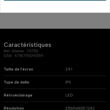
Caractéristiques
Réf. interne :
73752
EAN :
4718755093159
Taille de l'écran
24.1
Type de dalle
IPS
Rétroéclairage
LED
Résolution
2560x1600 (2K)