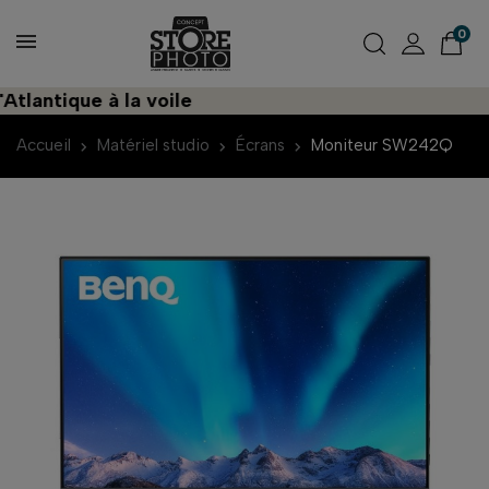
0
antique à la voile
Accueil
Matériel studio
Écrans
Moniteur SW242Q