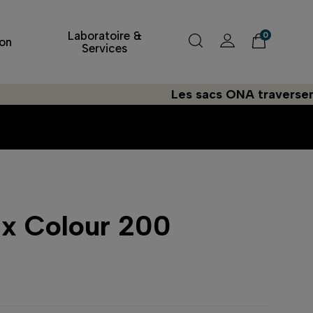
Laboratoire &
0
on
Services
Les sacs ONA traversent l'Atl
x Colour 200