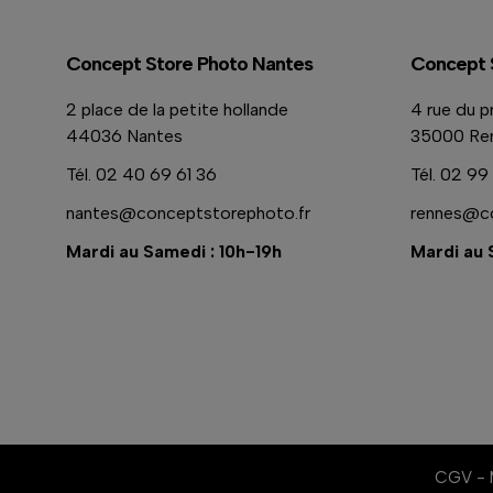
Concept Store Photo Nantes
Concept 
2 place de la petite hollande
4 rue du p
44036 Nantes
35000 Re
Tél.
02 40 69 61 36
Tél.
02 99 
nantes@conceptstorephoto.fr
rennes@co
Mardi au Samedi : 10h-19h
Mardi au 
⠇
CGV
-