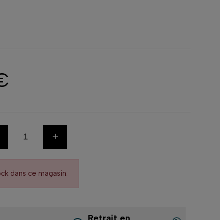
€
+
ock dans ce magasin.
Retrait en