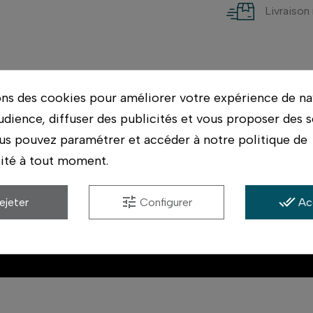
Livraison
ons des cookies pour améliorer votre expérience de na
udience, diffuser des publicités et vous proposer des s
us pouvez paramétrer et accéder à notre politique de
lité à tout moment.
tune
done_all
ejeter
Configurer
Ac
ouleur