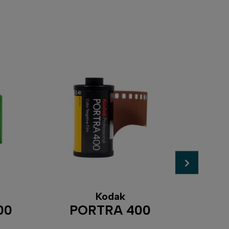
Kodak
00
PORTRA 400
XP