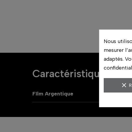
Nous utilis
mesurer l’a
adaptés. Vo
confidentia
Caractéristiques
clear
R
FIlm Argentique
C