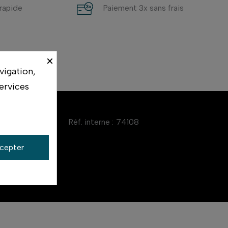
 rapide
Paiement 3x sans frais
×
vigation,
ervices
Réf. interne :
74108
cepter