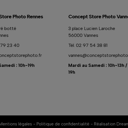
Store Photo Rennes
Concept Store Photo Vann
ré botté
3 place Lucien Laroche
nnes
56000 Vannes
79 23 40
Tél.
02 97 54 38 81
nceptstorephoto.fr
vannes@conceptstorephoto.
Samedi : 10h-19h
Mardi au Samedi : 10h-13h /
19h
Mentions légales
-
Politique de confidentialité
-
Réalisation Dre