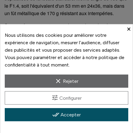
le F1.4, soit l'équivalent d'un 53 mm en 24x36, mais dans
un fût métallique de 170 g résistant aux intempéries.
Son autofocus est nettement plus rapide et plus discret que
×
celui du F1.4 : c'est l'objectif de la photo de rue, où l'on n'a
Nous utilisons des cookies pour améliorer votre
pas le temps d'attendre la mise au point et où l'on préfère
expérience de navigation, mesurer l’audience, diffuser
ne pas se faire entendre.
des publicités et vous proposer des services adaptés.
Vous pouvez paramétrer et accéder à notre politique de
confidentialité à tout moment.
clear
Rejeter
tune
Configurer
done_all
Accepter