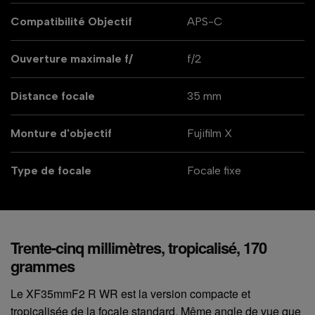
Compatibilité Objectif
APS-C
Ouverture maximale f/
f/2
Distance focale
35 mm
Monture d'objectif
Fujifilm X
Type de focale
Focale fixe
Trente-cinq millimètres, tropicalisé, 170
grammes
Le XF35mmF2 R WR est la version compacte et
tropicalisée de la focale standard. Même angle de vue que