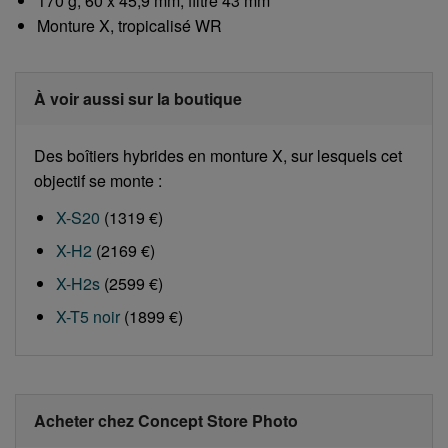
170 g, 60 x 45,9 mm, filtre 43 mm
Monture X, tropicalisé WR
À voir aussi sur la boutique
Des boîtiers hybrides en monture X, sur lesquels cet
objectif se monte :
X-S20
(1319 €)
X-H2
(2169 €)
X-H2s
(2599 €)
X-T5 noir
(1899 €)
Acheter chez Concept Store Photo