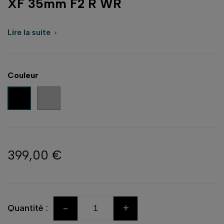
XF 35mm F2 R WR
Lire la suite

Couleur
Argent
Noir
399,00 €
-
+
Quantité :