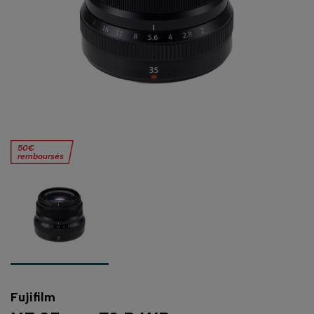
50€
remboursés
Fujifilm