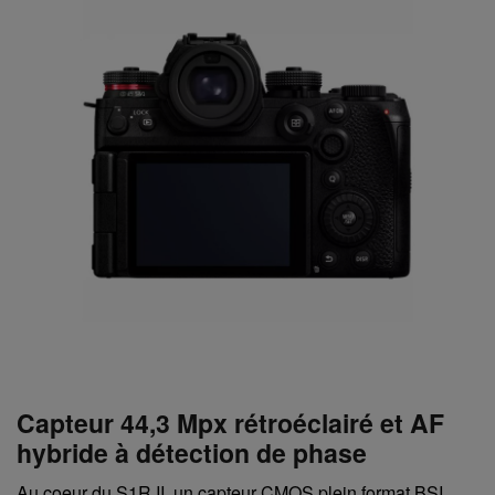
Capteur 44,3 Mpx rétroéclairé et AF
hybride à détection de phase
Au coeur du S1R II, un capteur CMOS plein format BSI