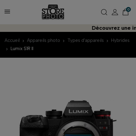
0
Découvrez une importat
Accueil
Appareils photo
Types d'appareils
Hybrides
Lumix S1R II