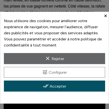
les prises de vue gagnent en netteté. Côté vitesse, la rafale
atteint environ 40 images par seconde en obturateur
×
électronique, sans blackout et avec suivi AF continu. En
Nous utilisons des cookies pour améliorer votre
obturateur mécanique, le boîtier assure environ 10 images
expérience de navigation, mesurer l’audience, diffuser
par seconde.
des publicités et vous proposer des services adaptés.
Vous pouvez paramétrer et accéder à notre politique de
confidentialité à tout moment.
clear
Rejeter
tune
Configurer
done_all
Accepter