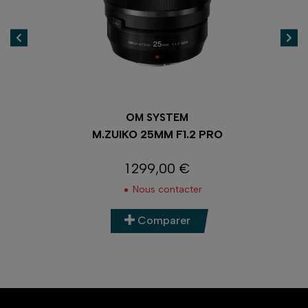
OM SYSTEM
M.ZUIKO 25MM F1.2 PRO
A
1 299,00 €
Prix
Nous contacter
Comparer