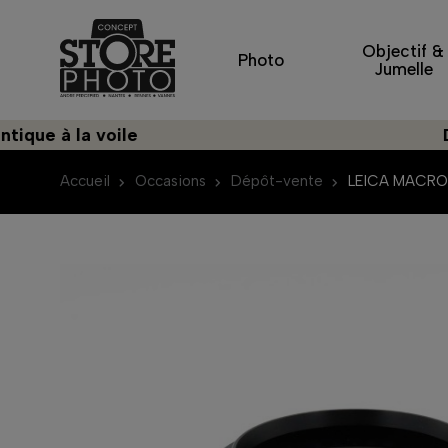
Objectif &
Photo
Jumelle
 à la voile
Décou
Accueil
Occasions
Dépôt-vente
LEICA MACRO 