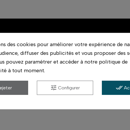
ons des cookies pour améliorer votre expérience de na
udience, diffuser des publicités et vous proposer des s
Leica-M
État (Occasion)
us pouvez paramétrer et accéder à notre politique de
lité à tout moment.
Rennes
tune
done_all
ejeter
Configurer
Ac