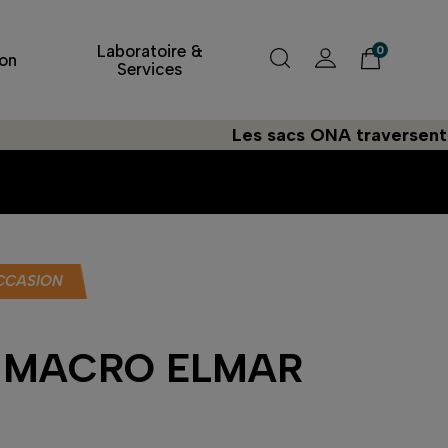
Laboratoire &
0
on
Services
Les sacs ONA traversent l'Atlan
CCASION
A MACRO ELMAR