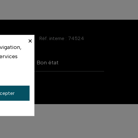
Réf. interne :
74524
×
vigation,
ervices
Bon état
cepter