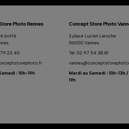
Store Photo Rennes
Concept Store Photo Vann
ré botté
3 place Lucien Laroche
nnes
56000 Vannes
79 23 40
Tél.
02 97 54 38 81
nceptstorephoto.fr
vannes@conceptstorephoto.
Samedi : 10h-19h
Mardi au Samedi : 10h-13h /
19h