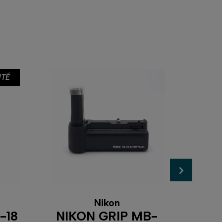
TÉ
SH
Nikon
-18
NIKON GRIP MB-