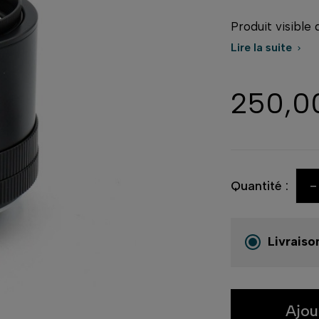
Produit visible
Lire la suite

250,0
-
Quantité :
Livraiso
Ajou