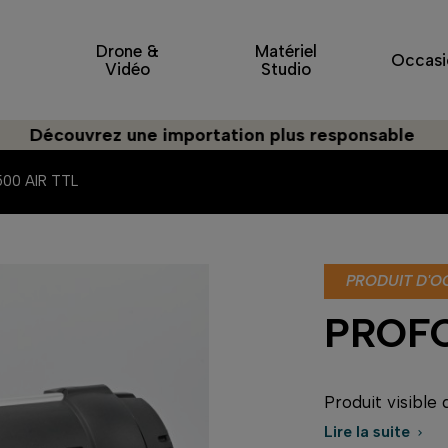
Drone &
Matériel
Occasi
Vidéo
Studio
couvrez une importation plus responsable
00 AIR TTL
PRODUIT D'O
PROFO
Produit visible
Lire la suite
