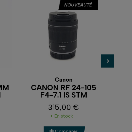
NOUVEAUTÉ
NIK
Canon
MM
CANON RF 24-105
I
F4-7.1 IS STM
315,00 €
Prix
En stock
Comparer