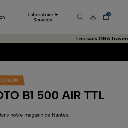
Laboratoire &
0
on
Services
Les sacs ONA traversent l'A
CCASION
TO B1 500 AIR TTL
 dans notre magasin de Nantes.