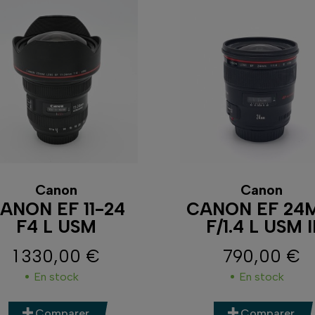
Canon
Canon
ANON EF 11-24
CANON EF 24
F4 L USM
F/1.4 L USM I
1 330,00 €
790,00 €
Prix
Prix
En stock
En stock
Comparer
Comparer