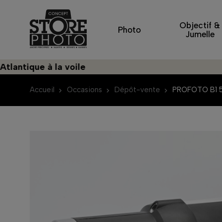
Objectif &
Photo
Jumelle
ique à la voile
Dé
Accueil
Occasions
Dépôt-vente
PROFOTO B1 5