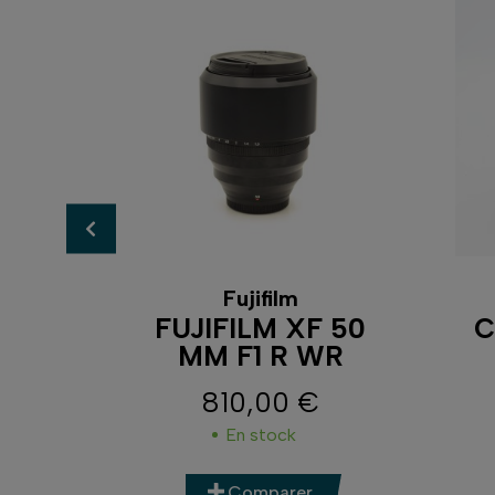
Fujifilm
R 55
FUJIFILM XF 50
C
MM F1 R WR
€
810,00 €
Prix
En stock
Comparer