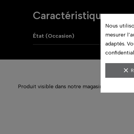
Caractéristiques
Nous utilis
mesurer l’a
État (Occasion)
B
adaptés. Vo
confidentia
clear
R
Produit visible dans notre magasin de Nantes.