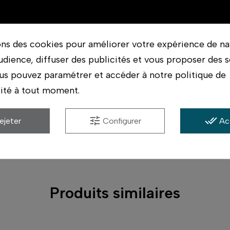
ons des cookies pour améliorer votre expérience de na
udience, diffuser des publicités et vous proposer des s
on état
Magasin (Occasion)
us pouvez paramétrer et accéder à notre politique de
lité à tout moment.
tune
done_all
ejeter
Configurer
Ac
Produits similaires