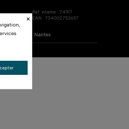
Réf. interne :
74917
×
EAN :
7340027536117
vigation,
ervices
Nantes
cepter