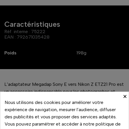
Caractéristiques
Réf. interne :
75222
EAN :
792671035428
Poids
198g
L’adaptateur Megadap Sony E vers Nikon Z ETZ21 Pro est
un accessoire indispensable pour les photographes et
×
vidéastes qui souhaitent étendre leurs possibilités
Nous utilisons des cookies pour améliorer votre
créatives en utilisant des objectifs Sony E-mount sur des
expérience de navigation, mesurer l’audience, diffuser
boîtiers Nikon Z. Cet adaptateur de pointe est conçu
des publicités et vous proposer des services adaptés.
pour offrir une compatibilité complète, permettant
Vous pouvez paramétrer et accéder à notre politique de
l’autofocus, le contrôle d’ouverture, la stabilisation