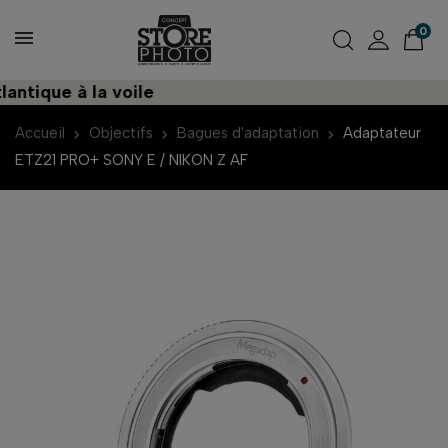
0
ique à la voile
D
Accueil
Objectifs
Bagues d'adaptation
Adaptateur
ETZ21 PRO+ SONY E / NIKON Z AF