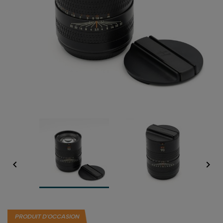


PRODUIT D'OCCASION