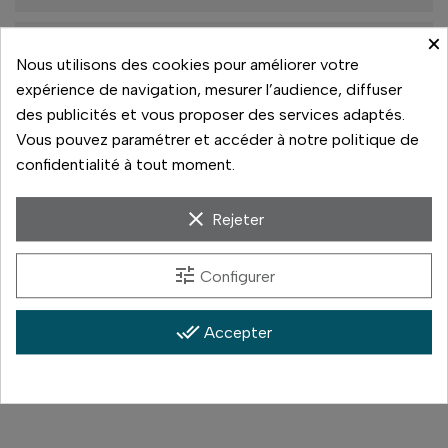
×
Retrait magasin Vannes
Nous utilisons des cookies pour améliorer votre
De 10h à 13h
expérience de navigation, mesurer l’audience, diffuser
De 13h30 à 19h
des publicités et vous proposer des services adaptés.
1
En stock
Vous pouvez paramétrer et accéder à notre politique de
confidentialité à tout moment.
clear
Rejeter
Paiement sécurisé
tune
14 jours pour changer d'avis
Configurer
Livraison rapide
done_all
Accepter
Paiement 3x sans frais