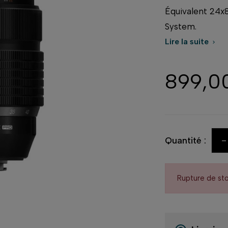
Équivalent 24x
System.
Lire la suite

899,0
-
Quantité :
Rupture de st