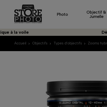
Objectif &
Photo
Jumelle
a voile
Découvrez
Accueil
Objectifs
Types d'objectifs
Zooms hybr