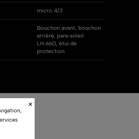
micro 4/3
Bouchon avant, bouchon
arrière, pare‑soleil
LH‑66D, étui de
protection
×
vigation,
ervices