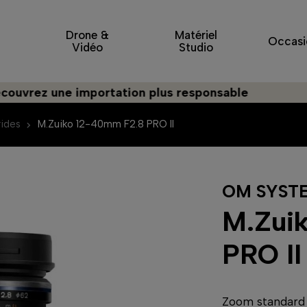
Drone &
Matériel
Occasi
Vidéo
Studio
 une importation plus responsable
ides
M.Zuiko 12-40mm F2.8 PRO II
OM SYST
M.Zui
PRO II
Zoom standard t