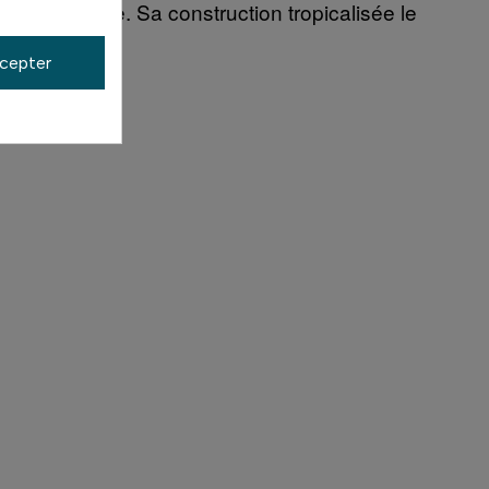
eule optique. Sa construction tropicalisée le
cepter