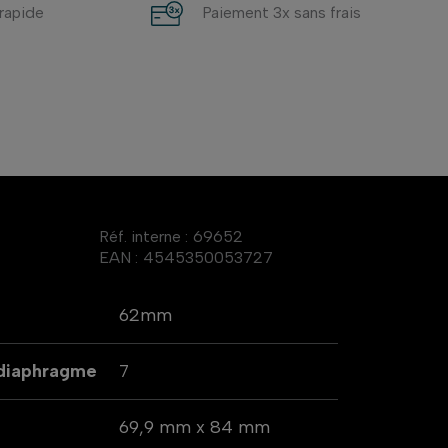
 rapide
Paiement 3x sans frais
Réf. interne :
69652
EAN :
4545350053727
62mm
 diaphragme
7
69,9 mm x 84 mm