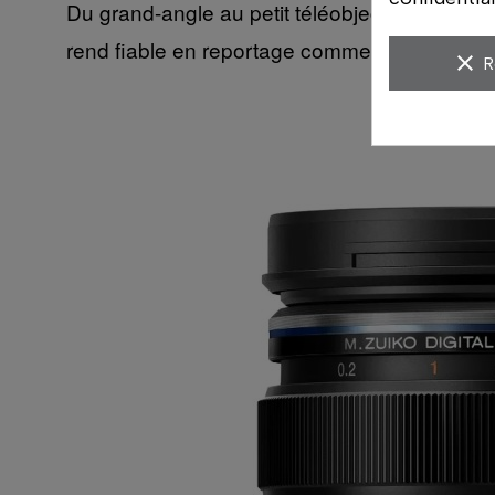
Du grand-angle au petit téléobjectif, le M.Zu
rend fiable en reportage comme en voyage.
clear
R