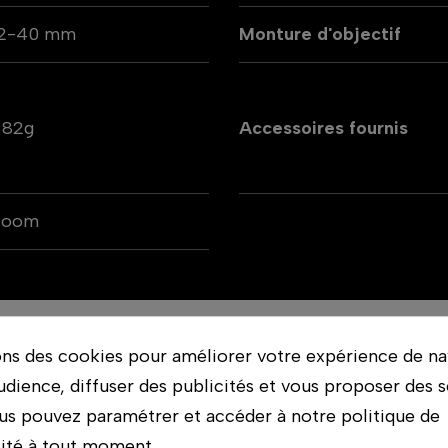
12-40 mm
Monture d'objectif
382g
Accessoires fournis
Zoom
ons des cookies pour améliorer votre expérience de na
udience, diffuser des publicités et vous proposer des s
/3, avec son ouverture f/2.8 constante.
us pouvez paramétrer et accéder à notre politique de
lité à tout moment.