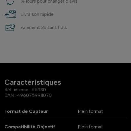
14 jours pour changer d'avis
Livraison rapide
Paiement 3x sans frais
Caractéristiques
Réf. interne :
65930
EAN :
4960759911070
Format de Capteur
Plein format
Compatibilité Objectif
Plein format