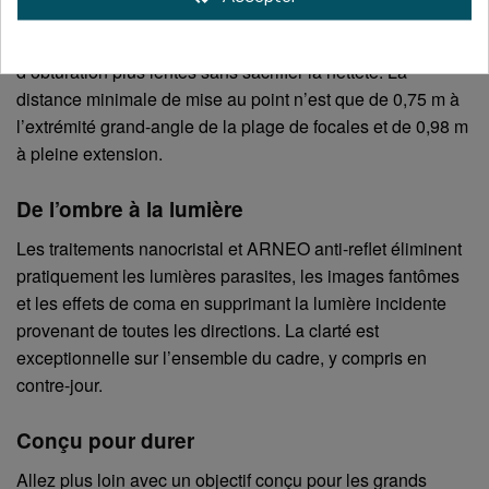
permettant de gagner 5,5 vitesses d’obturation, vous
pouvez prendre des photos à main levée à des vitesses
d’obturation plus lentes sans sacrifier la netteté. La
distance minimale de mise au point n’est que de 0,75 m à
l’extrémité grand-angle de la plage de focales et de 0,98 m
à pleine extension.
De l’ombre à la lumière
Les traitements nanocristal et ARNEO anti-reflet éliminent
pratiquement les lumières parasites, les images fantômes
et les effets de coma en supprimant la lumière incidente
provenant de toutes les directions. La clarté est
exceptionnelle sur l’ensemble du cadre, y compris en
contre-jour.
Conçu pour durer
Allez plus loin avec un objectif conçu pour les grands