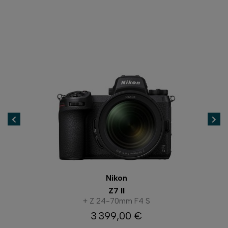
Nikon
Z7 II
+ Z 24-70mm F4 S
3 399,00 €
Prix