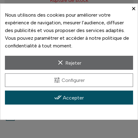
Rupture de stock
×
Nous utilisons des cookies pour améliorer votre
Retrait magasin Vannes
expérience de navigation, mesurer l’audience, diffuser
De 10h à 13h
des publicités et vous proposer des services adaptés.
De 13h30 à 19h
Vous pouvez paramétrer et accéder à notre politique de
Rupture de stock
confidentialité à tout moment.
clear
Rejeter
Paiement sécurisé
tune
Configurer
14 jours pour changer d'avis
done_all
Accepter
Livraison rapide
Paiement 3x sans frais