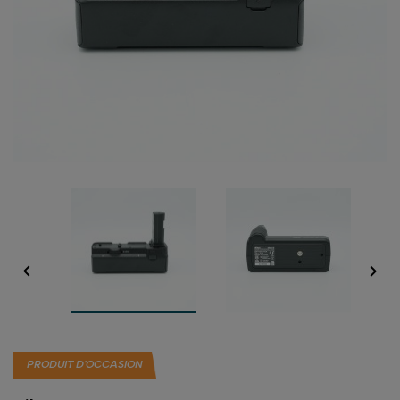


PRODUIT D'OCCASION