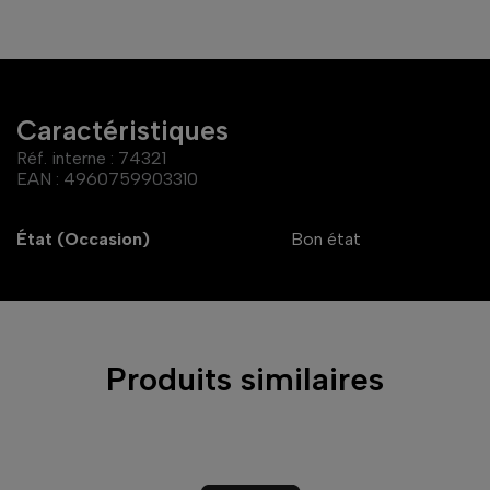
Caractéristiques
Réf. interne :
74321
EAN :
4960759903310
État (Occasion)
Bon état
Produits similaires
-2