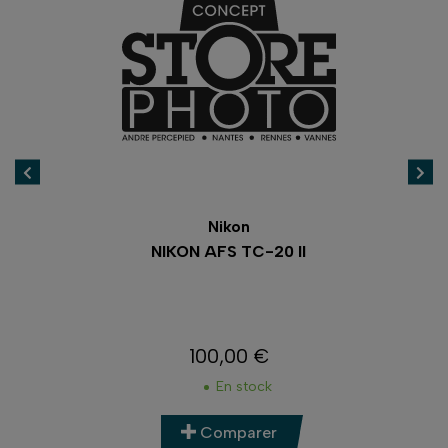
Nikon
NIKON AFS TC-20 II
2
100,00 €
Prix
En stock
Comparer