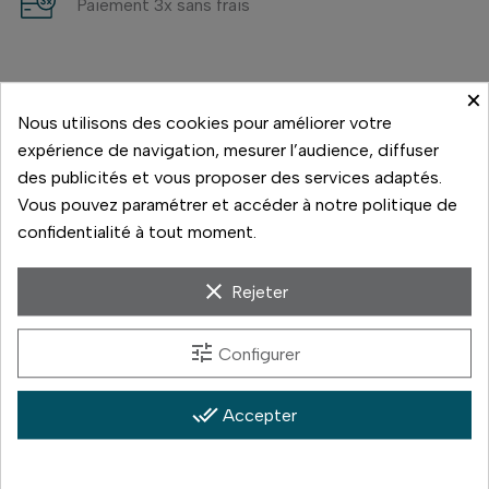
Paiement 3x sans frais
×
Nous utilisons des cookies pour améliorer votre
expérience de navigation, mesurer l’audience, diffuser
des publicités et vous proposer des services adaptés.
Caractéristiques
Vous pouvez paramétrer et accéder à notre politique de
confidentialité à tout moment.
Réf. interne :
73319
clear
Rejeter
Connectivité
Bluetooth
tune
Configurer
Secteur 100-240V,
Alimentation
50/60 Hz, Continu 12-
20V
done_all
Accepter
Puissance
100