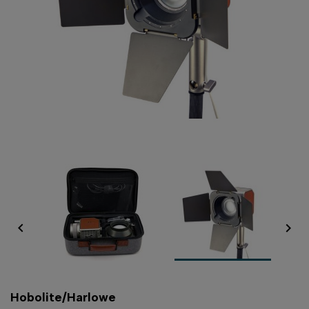


Hobolite/Harlowe