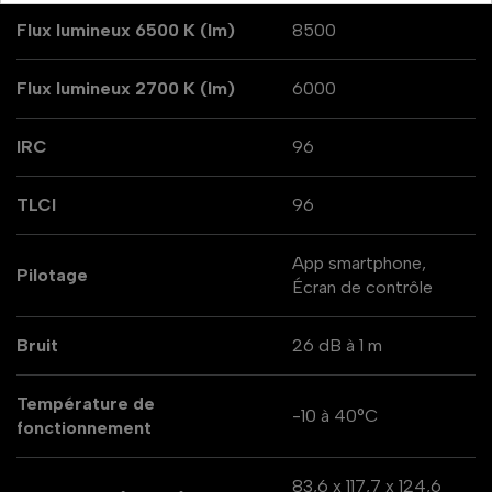
Flux lumineux 6500 K (lm)
8500
Flux lumineux 2700 K (lm)
6000
IRC
96
TLCI
96
App smartphone,
Pilotage
Écran de contrôle
Bruit
26 dB à 1 m
Température de
-10 à 40°C
fonctionnement
83,6 x 117,7 x 124,6