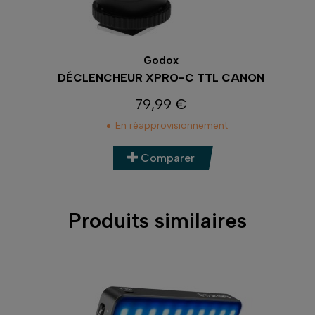
Godox
Godo
HEUR XPRO-C TTL CANON
DÉCLENCHEUR XPR
79,99 €
79,99
Prix
Pri
En réapprovisionnement
Nous co
Comparer
Compa
Produits similaires