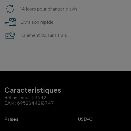
14 jours pour changer d'avis
Livraison rapide
Paiement 3x sans frais
Caractéristiques
Réf. interne :
69642
EAN :
6952344218747
Prises
USB-C