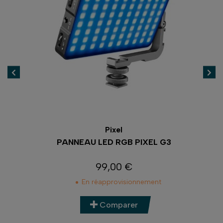
Pixel
DORR
ED RGB PIXEL G3
KIT LED 2 TORCHES DLP10
9,00 €
449,00 €
Prix
Prix
approvisionnement
En stock
Comparer
Comparer