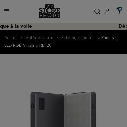
0
 à la voile
Décou
Accueil
Matériel studio
Éclairage continu
Panneau
LED RGB Smallrig RM120