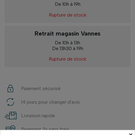
De 10h à 19h
Rupture de stock
Retrait magasin Vannes
De 10h à 13h
De 13h30 à 19h
Rupture de stock
Paiement sécurisé
14 jours pour changer d'avis
Livraison rapide
Paiement 3x sans frais