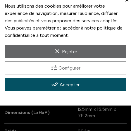
×
Nous utilisons des cookies pour améliorer votre
expérience de navigation, mesurer l’audience, diffuser
des publicités et vous proposer des services adaptés.
Vous pouvez paramétrer et accéder à notre politique de
confidentialité à tout moment.
Caractéristiques
clear
Rejeter
Réf. interne :
72102
EAN :
6941590009070
tune
Configurer
Puissance
7W
done_all
Accepter
Capacité de la batterie
5000mAh
125mm x 15.5mm x
Dimensions (LxHxP)
75.2mm