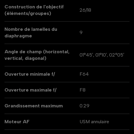
Construction de l'objectif
26/18
(éléments/groupes)
Nombre de lamelles du
9
diaphragme
Angle de champ (horizontal,
01°45′, 01°10′, 02°05′
vertical, diagonal)
Ouverture minimale f/
F64
Ouverture maximale f/
F8
Grandissement maximum
0.29
Moteur AF
USM annulaire