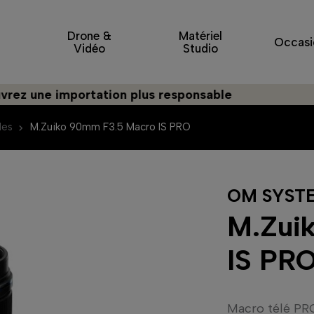
Drone &
Matériel
Occasi
Vidéo
Studio
 importation plus responsable
des
M.Zuiko 90mm F3.5 Macro IS PRO
OM SYST
M.Zui
IS PR
Macro télé PRO