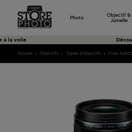
Objectif &
Photo
Jumelle
ile
Découvrez une
Accueil
Objectifs
Types d'objectifs
Fixes hybri