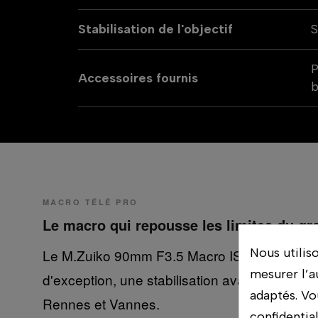
Stabilisation de l'objectif
S
P
Accessoires fournis
MACRO TÉLÉ PRO
Le macro qui repousse les limites du gr
Nous utilis
Le M.Zuiko 90mm F3.5 Macro IS PRO est un ma
mesurer l’a
d'exception, une stabilisation avancée et une
adaptés. Vo
Rennes et Vannes.
confidentia