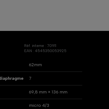
Réf. interne :
70911
EAN :
4545350053925
62mm
 diaphragme
7
69,8 mm × 136 mm
micro 4/3