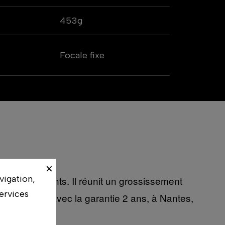
453g
Focale fixe
×
vigation,
ure exigeants. Il réunit un grossissement
ervices
 le propose avec la garantie 2 ans, à Nantes,