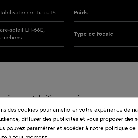
tabilisation optique IS
Poids
are‑soleil LH‑66E,
Type de focale
bouchons
ossissement, boîtier en main.
ons des cookies pour améliorer votre expérience de na
cro super télé pensé pour les photographes de nat
udience, diffuser des publicités et vous proposer des s
 construction tropicalisée. Concept Store Photo vous
us pouvez paramétrer et accéder à notre politique de
lité à tout moment.