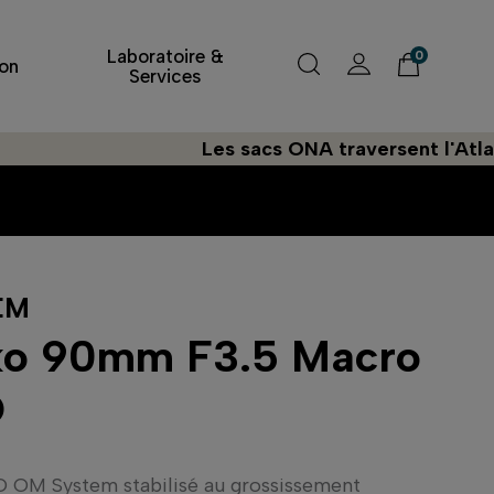
Laboratoire &
0
on
Services
Les sacs ONA traversent l'Atlantique à
EM
ko 90mm F3.5 Macro
O
 OM System stabilisé au grossissement