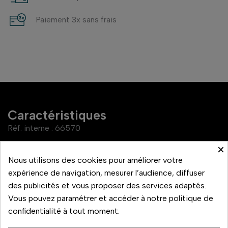
Paiement 3x sans frais
Caractéristiques
Réf. interne :
66570
×
Couleur
Argent, Noir
Nous utilisons des cookies pour améliorer votre
expérience de navigation, mesurer l’audience, diffuser
des publicités et vous proposer des services adaptés.
Vous pouvez paramétrer et accéder à notre politique de
Avec une capacité de 1800 mAh, la batterie du Leica M11,
confidentialité à tout moment.
BP-SCL7, offre une augmentation de la capacité d'environ