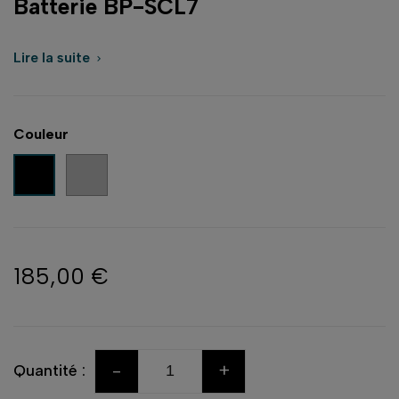
Batterie BP-SCL7
Lire la suite

Couleur
Argent
Noir
185,00 €
-
+
Quantité :