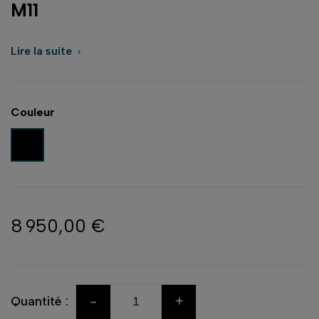
M11
Lire la suite

Couleur
Noir
8 950,00 €
-
+
Quantité :