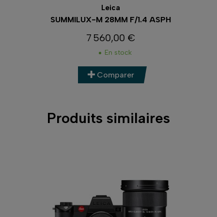
Leica
Leica
 28MM F/1.4 ASPH
SUMMARON-M 28MM F
560,00 €
2 853,00 €
3 170,
Prix
Prix
Prix de b
En stock
En stock
Comparer
Comparer
Produits similaires