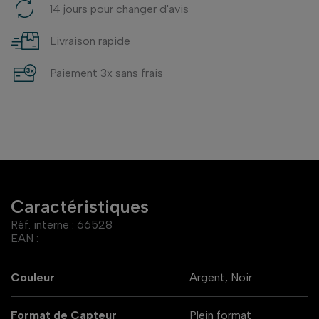
14 jours pour changer d'avis
Livraison rapide
Paiement 3x sans frais
Caractéristiques
Réf. interne :
66528
EAN :
Couleur
Argent, Noir
Format de Capteur
Plein format