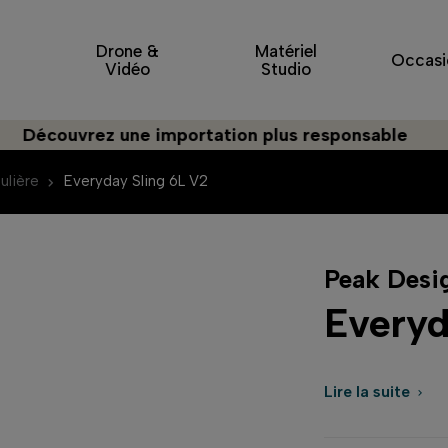
Drone &
Matériel
Occasi
Vidéo
Studio
uvrez une importation plus responsable
ulière
Everyday Sling 6L V2
Peak Desi
Everyd
Lire la suite
