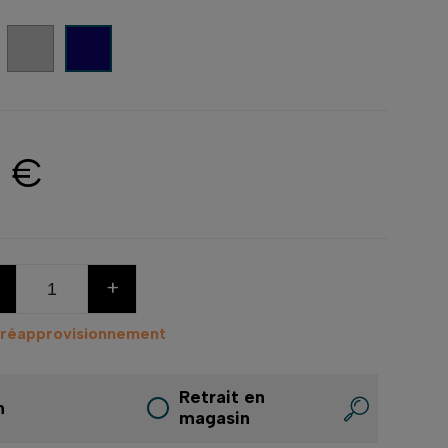
Noir
Cendre (Ash)
Bleu nuit
0 €
+
 réapprovisionnement
Retrait en
n
magasin