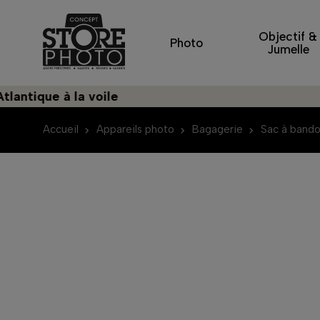
Objectif &
Photo
Jumelle
e à la voile
Déco
Accueil
Appareils photo
Bagagerie
Sac à bando