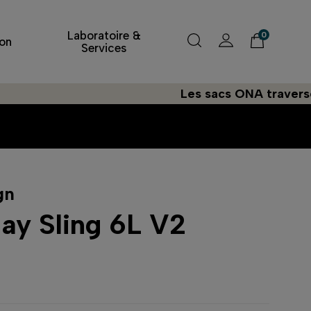
Laboratoire &
0
on
Services
Les sacs ONA traversent l'Atl
gn
ay Sling 6L V2