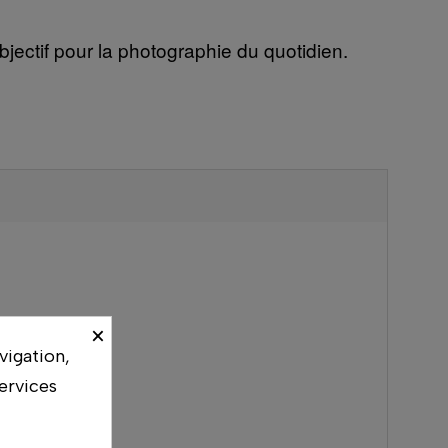
bjectif pour la photographie du quotidien.
×
vigation,
ervices