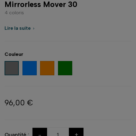
Mirrorless Mover 30
4 coloris
Lire la suite

Couleur
Bleu
Orange
Vert
Gris
96,00 €
-
+
Quantité :