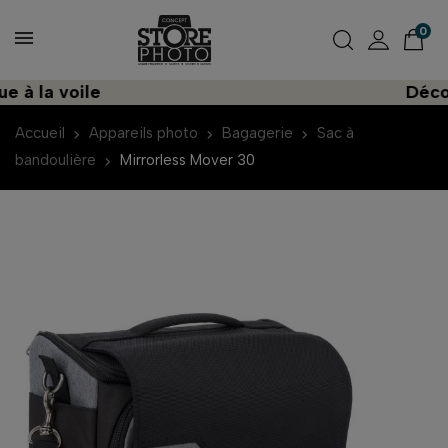
0
 la voile
Découvre
Accueil
Appareils photo
Bagagerie
Sac à
bandoulière
Mirrorless Mover 30