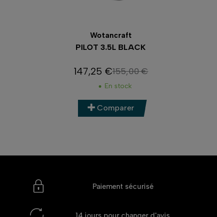
Wotancraft
PILOT 3.5L BLACK
147,25 €
155,00 €
Prix
Prix de base
En stock
Comparer
Paiement sécurisé
14 jours
pour changer d'avis