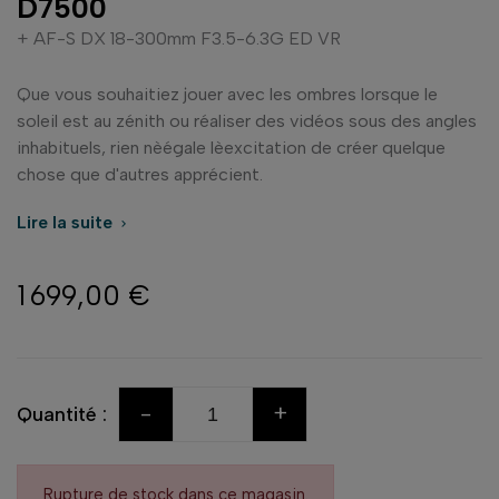
D7500
+ AF-S DX 18-300mm F3.5-6.3G ED VR
Que vous souhaitiez jouer avec les ombres lorsque le
soleil est au zénith ou réaliser des vidéos sous des angles
inhabituels, rien nèégale lèexcitation de créer quelque
chose que d'autres apprécient.
Lire la suite

1 699,00 €
-
+
Quantité :
Rupture de stock dans ce magasin.