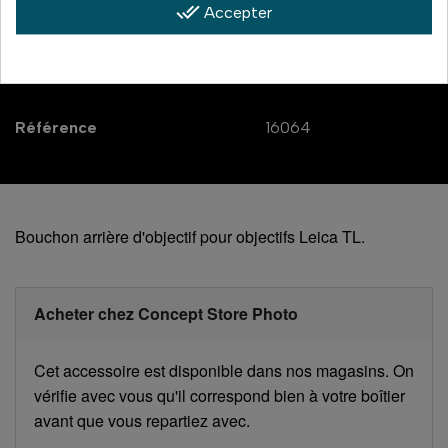
done_all
Accepter
Caractéristiques
EAN :
4022243160644
Référence
16064
Bouchon arrière d'objectif pour objectifs Leica TL.
Acheter chez Concept Store Photo
Cet accessoire est disponible dans nos magasins. On
vérifie avec vous qu'il correspond bien à votre boîtier
avant que vous repartiez avec.