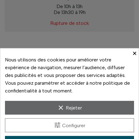
De 10h à 13h
De 13h30 à 19h
Rupture de stock
×
Paiement sécurisé
Nous utilisons des cookies pour améliorer votre
expérience de navigation, mesurer l’audience, diffuser
14 jours pour changer d'avis
des publicités et vous proposer des services adaptés.
Livraison rapide
Vous pouvez paramétrer et accéder à notre politique de
confidentialité à tout moment.
Paiement 3x sans frais
clear
Rejeter
tune
Configurer