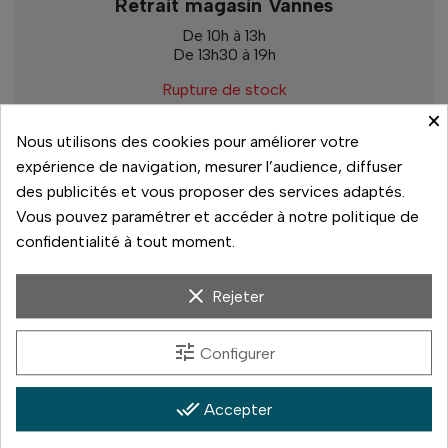
Retrait magasin Vannes
De 10h à 13h
De 13h30 à 19h
Rupture de stock
×
Nous utilisons des cookies pour améliorer votre
expérience de navigation, mesurer l’audience, diffuser
Paiement sécurisé
des publicités et vous proposer des services adaptés.
Vous pouvez paramétrer et accéder à notre politique de
14 jours pour changer d'avis
confidentialité à tout moment.
Livraison rapide
clear
Rejeter
Paiement 3x sans frais
tune
Configurer
done_all
Accepter