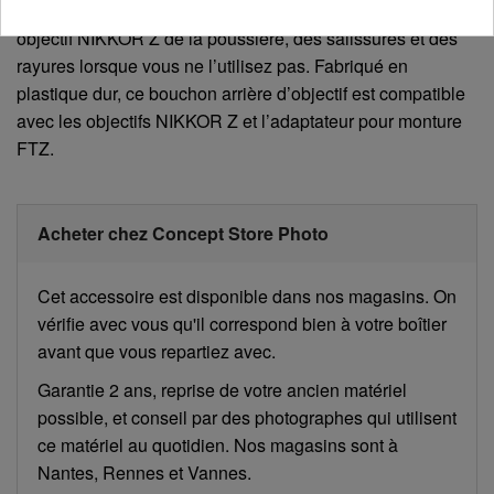
Bouchon d’objectif protégeant l’élément arrière de votre
objectif NIKKOR Z de la poussière, des salissures et des
rayures lorsque vous ne l’utilisez pas. Fabriqué en
plastique dur, ce bouchon arrière d’objectif est compatible
avec les objectifs NIKKOR Z et l’adaptateur pour monture
FTZ.
Acheter chez Concept Store Photo
Cet accessoire est disponible dans nos magasins. On
vérifie avec vous qu'il correspond bien à votre boîtier
avant que vous repartiez avec.
Garantie 2 ans, reprise de votre ancien matériel
possible, et conseil par des photographes qui utilisent
ce matériel au quotidien. Nos magasins sont à
Nantes, Rennes et Vannes.