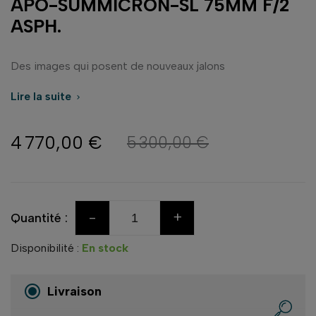
APO-SUMMICRON-SL 75MM F/2
ASPH.
Des images qui posent de nouveaux jalons
Lire la suite

4 770,00 €
5 300,00 €
-
+
Quantité :
Disponibilité :
En stock
Livraison