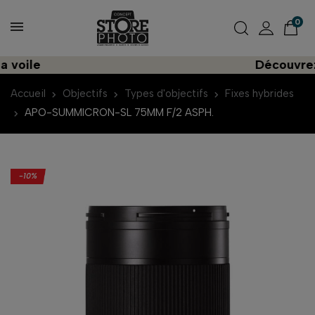
0
Découvrez une im
Accueil
Objectifs
Types d'objectifs
Fixes hybrides
APO-SUMMICRON-SL 75MM F/2 ASPH.
-10%