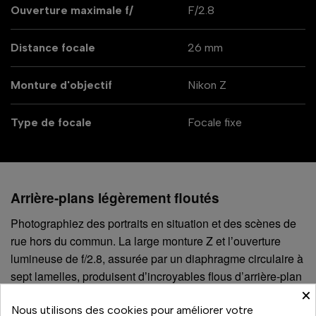
Ouverture maximale f/
F/2.8
Distance focale
26 mm
Monture d'objectif
Nikon Z
Type de focale
Focale fixe
Arrière-plans légèrement floutés
Photographiez des portraits en situation et des scènes de
rue hors du commun. La large monture Z et lʼouverture
lumineuse de f/2.8, assurée par un diaphragme circulaire à
sept lamelles, produisent dʼincroyables flous d’arrière-plan
×
(bokehs) doux et arrondis. Effectuez une mise au point
Nous utilisons des cookies pour améliorer votre
précise sur votre sujet tout en floutant joliment lʼarrière-