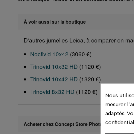
À voir aussi sur la boutique
D'autres jumelles Leica, à comparer en ma
Noctivid 10x42
(3060 €)
Trinovid 10x32 HD
(1120 €)
Trinovid 10x42 HD
(1320 €)
Trinovid 8x32 HD
(1120 €)
Nous utilis
mesurer l’a
adaptés. Vo
confidentia
Acheter chez Concept Store Photo