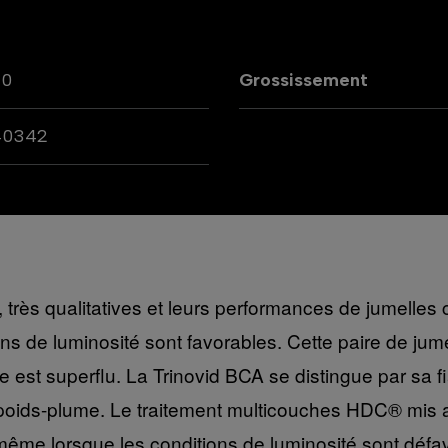
20
Grossissement
40342
s, très qualitatives et leurs performances de jumell
s de luminosité sont favorables. Cette paire de jume
 superflu. La Trinovid BCA se distingue par sa fiabi
poids-plume. Le traitement multicouches HDC® mis a
même lorsque les conditions de luminosité sont défa