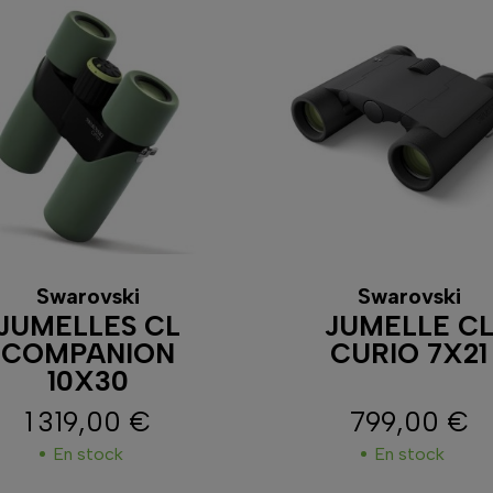
Swarovski
Swarovski
JUMELLES CL
JUMELLE C
COMPANION
CURIO 7X21
10X30
1 319,00 €
799,00 €
Prix
Prix
En stock
En stock