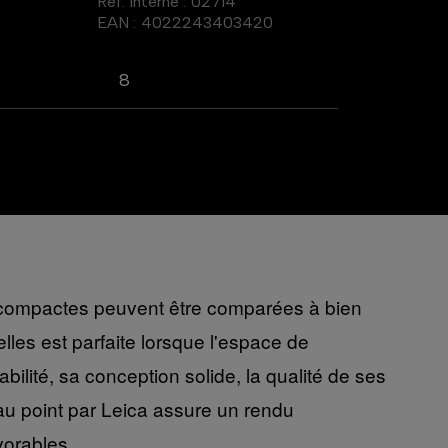
Réf. interne :
02714
EAN :
4022243403420
8
es compactes peuvent être comparées à bien
lles est parfaite lorsque l'espace de
lité, sa conception solide, la qualité de ses
u point par Leica assure un rendu
vorables.