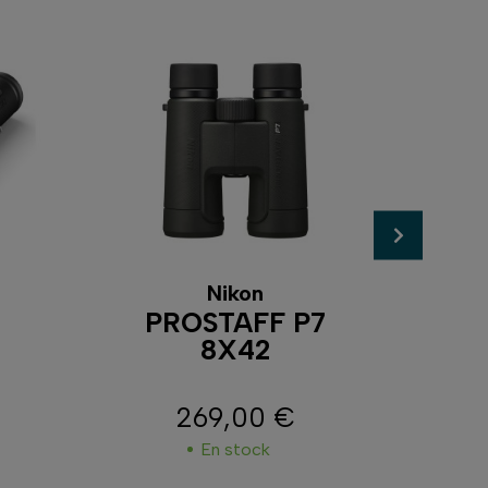
Nikon
L
PROSTAFF P7
TR
8X42
269,00 €
Prix
En stock