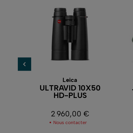
Leica
P3
ULTRAVID 10X50
HD-PLUS
2 960,00 €
Prix
Nous contacter