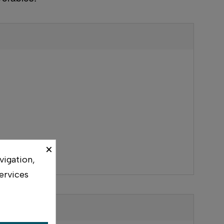
×
vigation,
ervices