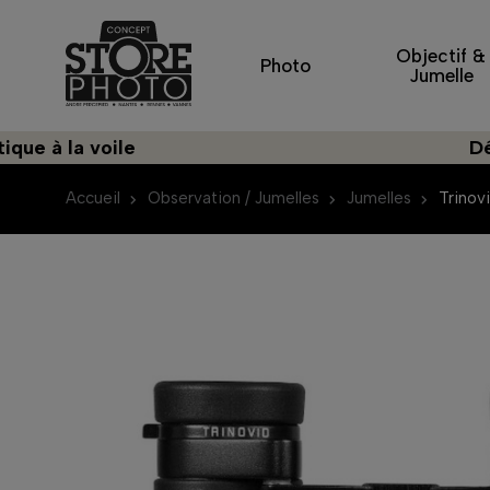
Objectif &
Photo
Jumelle
a voile
Découvrez
Accueil
Observation / Jumelles
Jumelles
Trinov