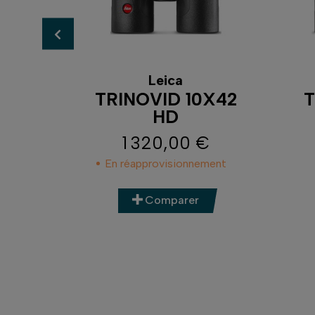
Leica
0X32
TRINOVID 10X42
T
HD
€
1 320,00 €
Prix
En réapprovisionnement
Comparer