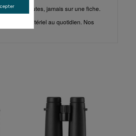
cepter
 en trois minutes, jamais sur une fiche.
ilisent ce matériel au quotidien. Nos