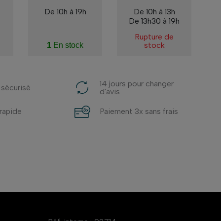
De 10h à 19h
De 10h à 13h
De 13h30 à 19h
Rupture de
stock
1
En stock
14 jours pour changer
 sécurisé
d'avis
 rapide
Paiement 3x sans frais