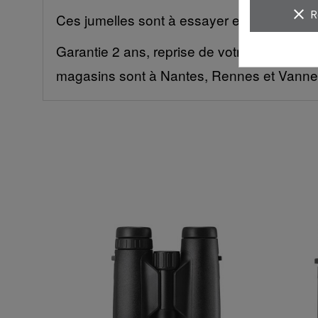
clear
R
Ces jumelles sont à essayer en magasin. Le c
Garantie 2 ans, reprise de votre ancien mat
magasins sont à Nantes, Rennes et Vanne