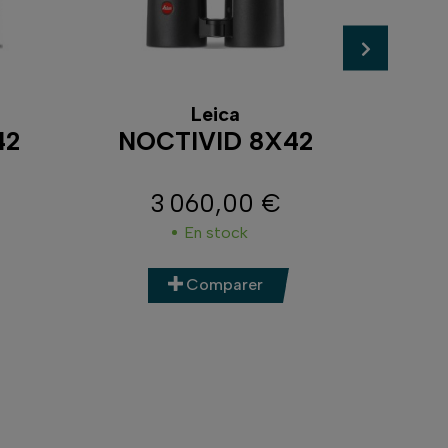
Leica
42
NOCTIVID 8X42
NO
3 060,00 €
Prix
En stock
Comparer