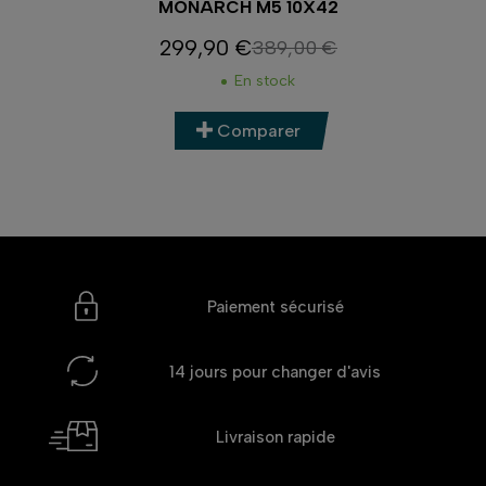
MONARCH M5 10X42
299,90 €
389,00 €
Prix
Prix de base
En stock
Comparer
Paiement sécurisé
14 jours
pour changer d'avis
Livraison rapide