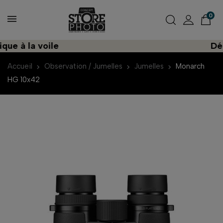
0
e à la voile
Décou
Accueil
Observation / Jumelles
Jumelles
Monarch
HG 10x42