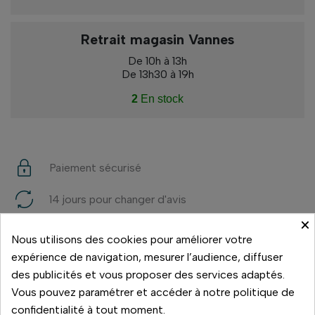
Retrait magasin Vannes
De 10h à 13h
De 13h30 à 19h
2
En stock
Paiement sécurisé
14 jours pour changer d'avis
×
Livraison rapide
Nous utilisons des cookies pour améliorer votre
expérience de navigation, mesurer l’audience, diffuser
Paiement 3x sans frais
des publicités et vous proposer des services adaptés.
Vous pouvez paramétrer et accéder à notre politique de
confidentialité à tout moment.