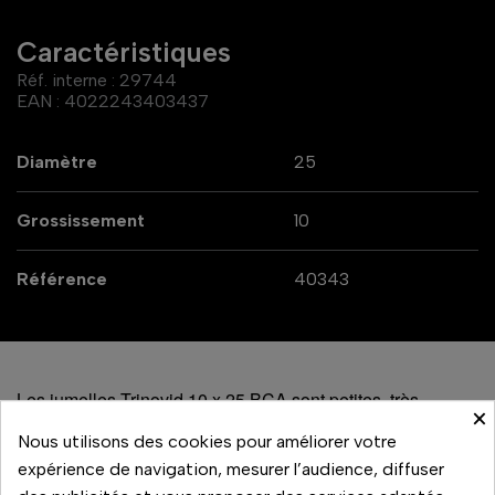
Caractéristiques
Réf. interne :
29744
EAN :
4022243403437
Diamètre
25
Grossissement
10
Référence
40343
Les jumelles Trinovid 10 x 25 BCA sont petites, très
×
qualitatives et leurs performances de jumelles compactes
Nous utilisons des cookies pour améliorer votre
peuvent être comparées à bien des modèles plus grands
expérience de navigation, mesurer l’audience, diffuser
lorsque les conditions de luminosité sont favorables. Cette