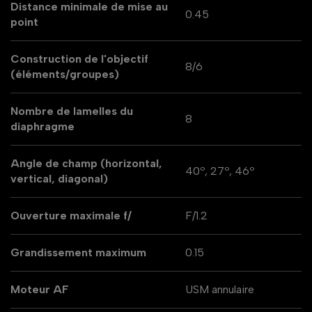
Distance minimale de mise au
0.45
point
Construction de l'objectif
8/6
(éléments/groupes)
Nombre de lamelles du
8
diaphragme
Angle de champ (horizontal,
40º, 27º, 46º
vertical, diagonal)
Ouverture maximale f/
F/1.2
Grandissement maximum
0.15
Moteur AF
USM annulaire