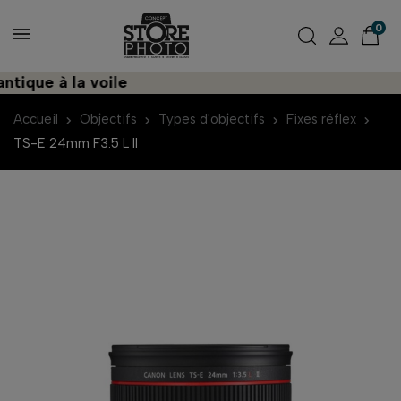
0
que à la voile
Dé
Accueil
Objectifs
Types d'objectifs
Fixes réflex
TS-E 24mm F3.5 L II