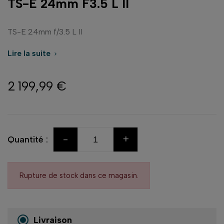
TS-E 24mm F3.5 L II
TS-E 24mm f/3.5 L II
Lire la suite

2 199,99 €
-
+
Quantité :
Rupture de stock dans ce magasin.
Livraison