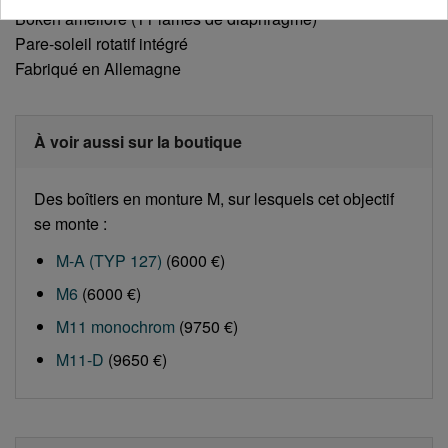
Bokeh amélioré (11 lames de diaphragme)
Pare-soleil rotatif intégré
Fabriqué en Allemagne
À voir aussi sur la boutique
Des boîtiers en monture M, sur lesquels cet objectif
se monte :
M-A (TYP 127)
(6000 €)
M6
(6000 €)
M11 monochrom
(9750 €)
M11-D
(9650 €)