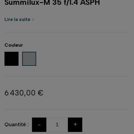
Summilux-M 35 f/1.4 ASPH
Lire la suite

Couleur
Noir
Chromé argent
6 430,00 €
-
+
Quantité :