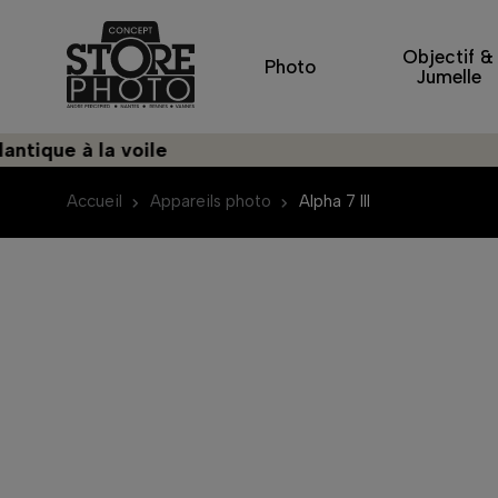
Objectif &
Photo
Jumelle
 à la voile
Découv
Accueil
Appareils photo
Alpha 7 III