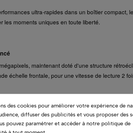
formances ultra-rapides dans un boîtier compact, le ⍺
r les moments uniques en toute liberté.
ancé
pixels, maintenant doté d'une structure rétroéclai
e échelle frontale, pour une vitesse de lecture 2 foi
ons des cookies pour améliorer votre expérience de na
vec structure rétro-éclairée capte la lumière plus e
udience, diffuser des publicités et vous proposer des s
lérer le transfert et la sortie des données, tout en 
us pouvez paramétrer et accéder à notre politique de
lité à tout moment.