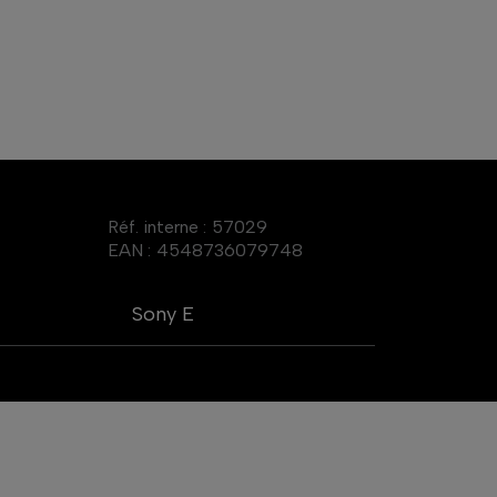
Réf. interne :
57029
EAN :
4548736079748
Sony E