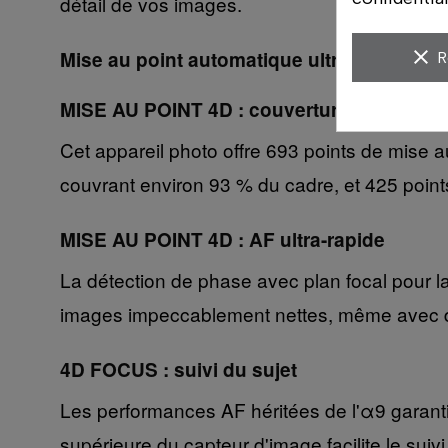
détail de vos images.
clear
Mise au point automatique ultra-performa
R
MISE AU POINT 4D : couverture extra-larg
Cet appareil photo offre 693 points de mise 
couvrant environ 93 % du cadre, et 425 point
MISE AU POINT 4D : AF ultra-rapide
La détection de phase avec plan focal pour la 
images impeccablement nettes, même avec des
4D FOCUS : suivi du sujet
Les performances AF héritées de l'α9 garantis
supérieure du capteur d'image facilite le su