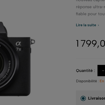
réponse ultra-r
fiable pour tou
Lire la suite

1 799,
-
Quantité :
Disponibilité :
En
Livraiso