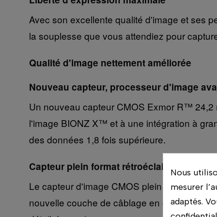
Avec son excellente qualité d'image et ses per
la souplesse que vous attendiez pour capture
Qualité d'image nettement améliorée
Nouveau capteur, processeur d'image av
Un nouveau capteur CMOS Exmor R™ 24,2 méga
l'image BIONZ X™ et à une intégration à grand
des données 1,8 fois supérieure.
Capteur plein format rétroéclairé
Nous utilis
Le capteur d'image CMOS plein format 35 mm a
mesurer l’a
nouvelle couche de câblage en cuivre pour accé
adaptés. Vo
confidentia