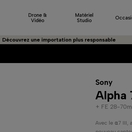
Drone &
Matériel
Occasi
Vidéo
Studio
rez une importation plus responsable
Sony
Alpha 7
+ FE 28-70m
Avec le ⍺7 III,
nouveau capteu