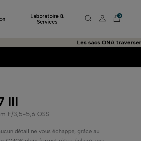
Laboratoire &
0
on
Services
Les sacs ONA traversent l'Atlan
 III
m F/3,5-5,6 OSS
 aucun détail ne vous échappe, grâce au
r CMOS plein format rétro-éclairé, une