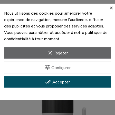
Une plage focale de 100 à 400 mm est idéale pour les
×
clichés de sports, de vie sauvage et d'autres sujets
Nous utilisons des cookies pour améliorer votre
similaires. La qualité d'image et les performances de mise
expérience de navigation, mesurer l’audience, diffuser
au point automatique répondent aux besoins des
des publicités et vous proposer des services adaptés.
professionnels.
Vous pouvez paramétrer et accéder à notre politique de
confidentialité à tout moment.
clear
Rejeter
tune
Configurer
done_all
Accepter