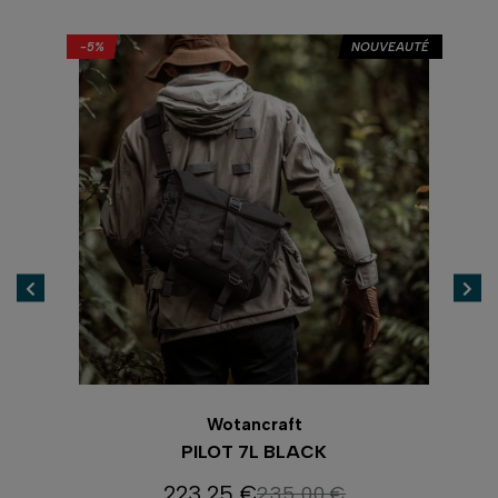
AUTÉ
-5%
NOUVEAUTÉ
-5
Wotancraft
HER
PILOT 7L BLACK
P
223,25 €
235,00 €