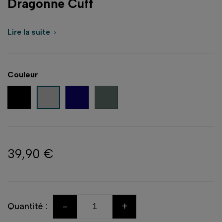
Dragonne Cuff
Lire la suite

Couleur
Noir
Bleu nuit
Vert sauge
Cendre (Ash)
39,90 €
-
+
Quantité :