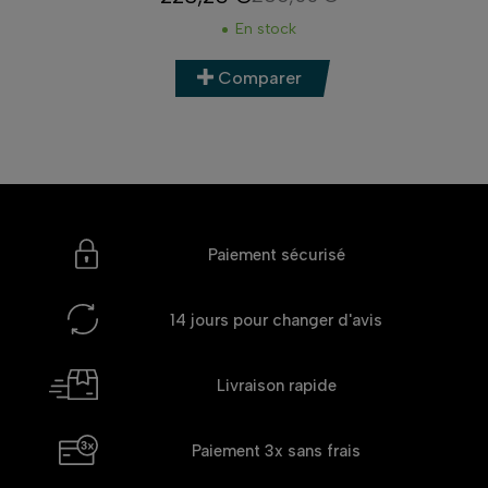
Prix
Prix de base
En stock
Comparer
Paiement sécurisé
14 jours
pour changer d'avis
Livraison rapide
Paiement 3x
sans frais