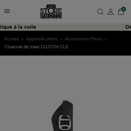
0
e à la voile
Déco
Accueil
Appareils photo
Accessoires Photo
Courroie de main CLUTCH CL3