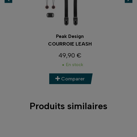
Peak Design
COURROIE LEASH
49,90 €
Prix
En stock
Comparer
Produits similaires
AUTÉ
-5