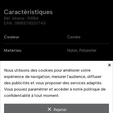
Caractéristiques
Réf. interne :
59184
EAN :
0818373020743
Couleur
Cendre
Matériau
Nylon, Polyester
×
Nous utilisons des cookies pour améliorer votre
expérience de navigation, mesurer l’audience, diffuser
La sangle de poignée Clutch de Peak Design est une
des publicités et vous proposer des services adaptés.
sangle de main avec attache rapide qui utilise le système
Vous pouvez paramétrer et accéder à notre politique de
breveté de points d'attache Micro Anchor (résistance
confidentialité à tout moment.
jusqu'à 45 kg).
clear
Rejeter