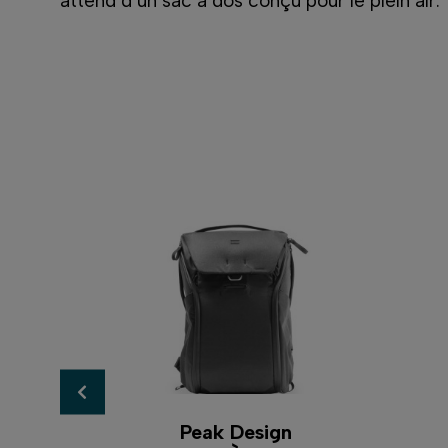
attend d’un sac à dos conçu pour le plein air.
Peak Design