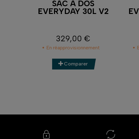
AXIS
SAC À DOS
IR
EVERYDAY 30L V2
EV
329,00 €
Prix
En réapprovisionnement
Comparer