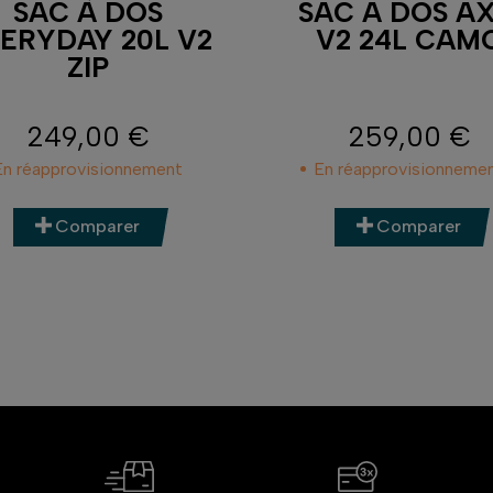
SAC À DOS
SAC A DOS AX
ERYDAY 20L V2
V2 24L CAM
ZIP
249,00 €
259,00 €
Prix
Prix
En réapprovisionnement
En réapprovisionneme
Comparer
Comparer