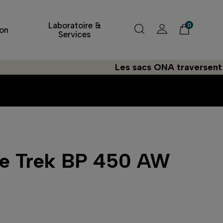
Laboratoire &
0
on
Services
Les sacs ONA traversent l'Atlan
de Trek BP 450 AW