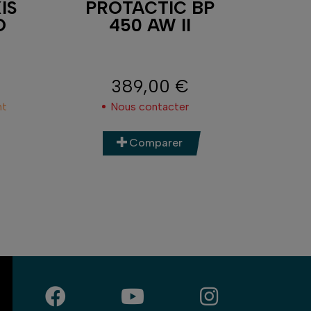
IS
PROTACTIC BP
CAM
O
450 AW II
C
389,00 €
Prix
nt
Nous contacter
Comparer