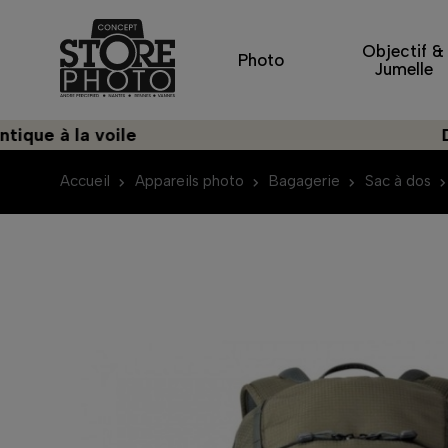
Objectif &
Photo
Jumelle
 à la voile
Découv
Accueil
Appareils photo
Bagagerie
Sac à dos