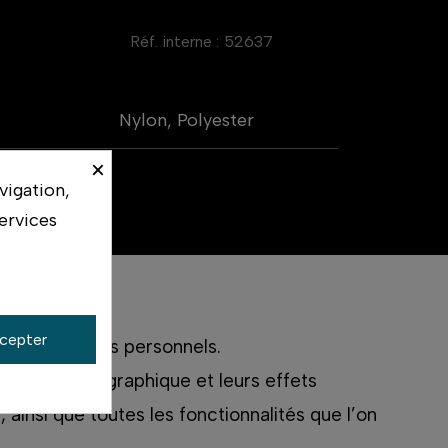
Réf. interne :
52637
Nylon, Polyester
×
vigation,
ervices
cepter
 et des effets personnels.
pement photographique et leurs effets
 ainsi que toutes les fonctionnalités que l’on