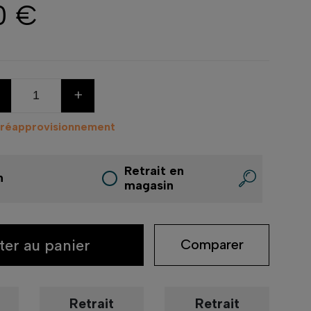
0 €
+
 réapprovisionnement
Retrait en
n
magasin
ter au panier
Comparer
Retrait
Retrait