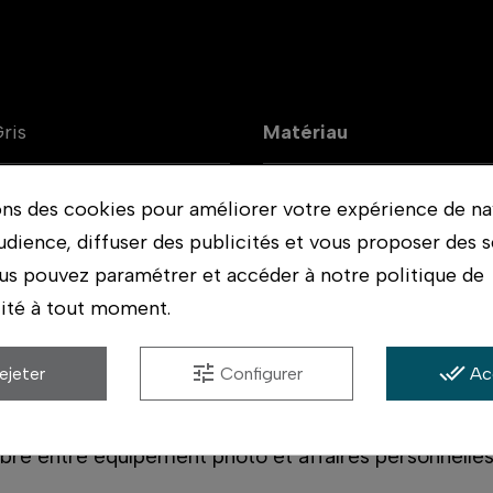
ris
Matériau
310x240x540
ons des cookies pour améliorer votre expérience de na
udience, diffuser des publicités et vous proposer des s
us pouvez paramétrer et accéder à notre politique de
lité à tout moment.
tune
done_all
ejeter
Configurer
Ac
hes qui tansportent à la fois de l'équipement photo
’un sac polyvalent pour protéger à la fois leur équi
libre entre équipement photo et affaires personnelles,