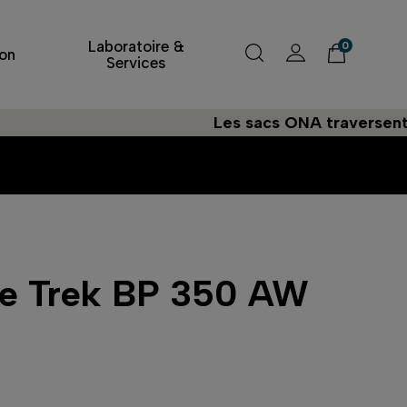
Laboratoire &
0
on
Services
Les sacs ONA traversent l'Atla
de Trek BP 350 AW