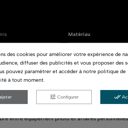
ris
Matériau
280x200x510
ons des cookies pour améliorer votre expérience de na
udience, diffuser des publicités et vous proposer des s
us pouvez paramétrer et accéder à notre politique de
lité à tout moment.
tune
done_all
ejeter
Configurer
Ac
hes qui tansportent à la fois de l'équipement photo
’un sac polyvalent pour protéger à la fois leur équi
libre entre équipement photo et affaires personnelles,