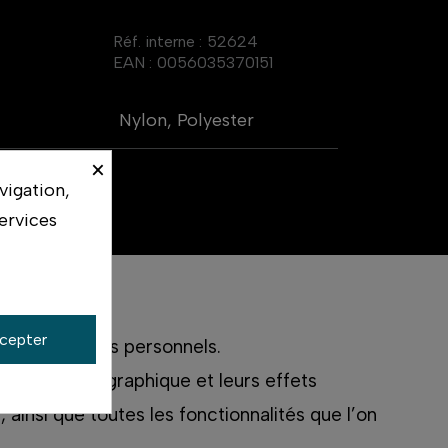
Réf. interne :
52624
EAN :
0056035370151
Nylon, Polyester
×
vigation,
ervices
cepter
 et des effets personnels.
pement photographique et leurs effets
 ainsi que toutes les fonctionnalités que l’on