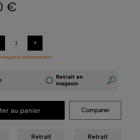
0 €
+
 réapprovisionnement
Retrait en
n
magasin
ter au panier
Comparer
Retrait
Retrait