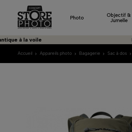
Objectif &
Photo
Jumelle
 à la voile
Décou
Accueil
Appareils photo
Bagagerie
Sac à dos