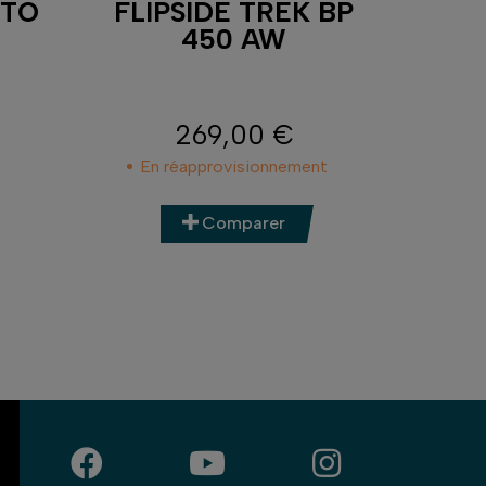
OTO
FLIPSIDE TREK BP
450 AW
EVE
269,00 €
Prix
En réapprovisionnement
Comparer