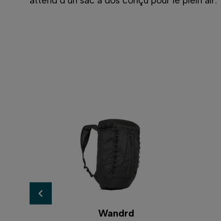
attend d’un sac à dos conçu pour le plein air.
Wandrd