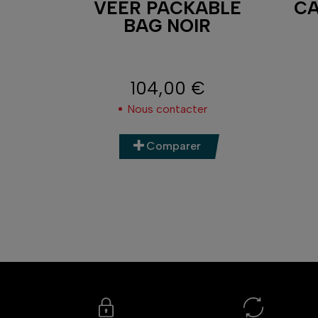
AW II
VEER PACKABLE
CA
BAG NOIR
104,00 €
Prix
ment
Nous contacter
Comparer