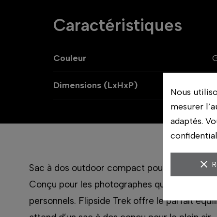
Caractéristiques
Couleur
G
Dimensions (LxHxP)
Nous utilis
mesurer l’a
adaptés. Vo
confidentia
clear
R
Sac à dos outdoor compact pour les photograp
Conçu pour les photographes qui ont besoin d
personnels. Flipside Trek offre le parfait équi