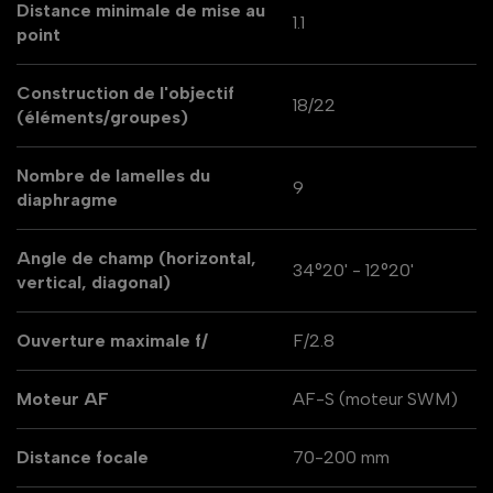
Distance minimale de mise au
1.1
point
Construction de l'objectif
18/22
(éléments/groupes)
Nombre de lamelles du
9
diaphragme
Angle de champ (horizontal,
34°20' - 12°20'
vertical, diagonal)
Ouverture maximale f/
F/2.8
Moteur AF
AF-S (moteur SWM)
Distance focale
70-200 mm