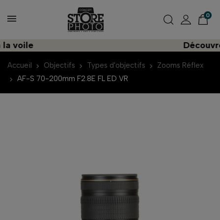
0
ile
Découvrez une
Accueil
Objectifs
Types d'objectifs
Zooms Réflex
AF-S 70-200mm F2.8E FL ED VR