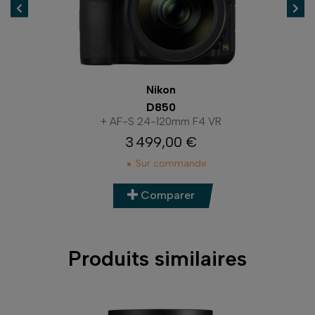
Nikon
D850
+ AF-S 24-120mm F4 VR
+ AF-S
3 499,00 €
Prix
Sur commande
Comparer
Produits similaires