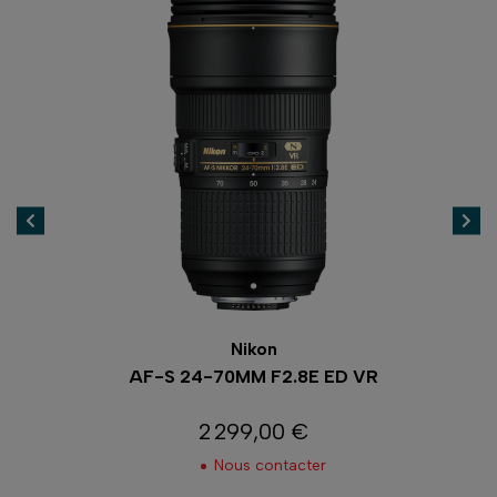
Nikon
Canon
0MM F2.8E ED VR
EF-S 24-70MM F2.8L U
299,00 €
2 229,00 €
Prix
Prix
ous contacter
En réapprovisionne