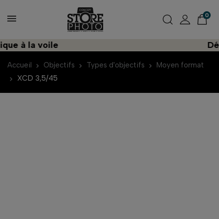
0
 à la voile
Décou
Accueil
Objectifs
Types d'objectifs
Moyen format
XCD 3,5/45