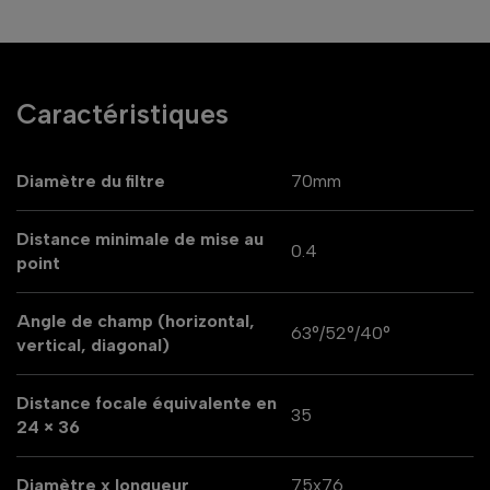
Caractéristiques
Diamètre du filtre
70mm
Distance minimale de mise au
0.4
point
Angle de champ (horizontal,
63°/52°/40°
vertical, diagonal)
Distance focale équivalente en
35
24 × 36
Diamètre x longueur
75x76