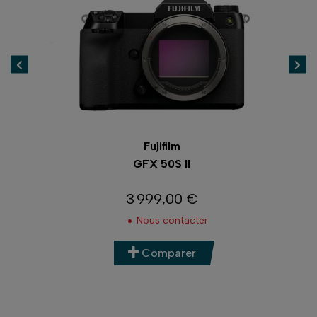
Fujifilm
GFX 100 II
7 899,00 €
Prix
En stock
Comparer