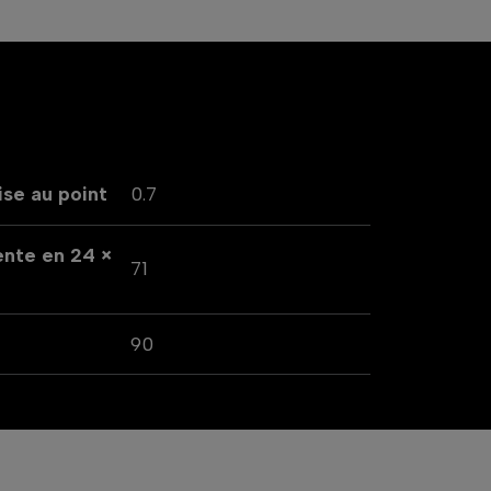
se au point
0.7
ente en 24 ×
71
90