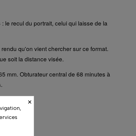
 recul du portrait, celui qui laisse de la
 rendu qu'on vient chercher sur ce format.
e soit la distance visée.
65 mm. Obturateur central de 68 minutes à
.
×
vigation,
ervices