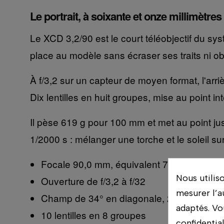
Le portrait, à soixante et onze millimètres
Le XCD 3,2/90 est le court téléobjectif du sy
place au modèle sans écraser ses traits ni oblig
À f/3,2 sur un capteur de moyen format, l'arr
Dix lentilles en huit groupes, mise au point 
Il pèse 619 g pour 100 mm et met au point j
1/2000 s : mélanger une torche et le soleil su
Focale 90,0 mm, équivalent 71 mm en 24
Nous utilis
Ouverture de f/3,2 à f/32
mesurer l’a
Champ de 34° en diagonale, 27° × 21°
adaptés. Vo
10 lentilles en 8 groupes
confidentia