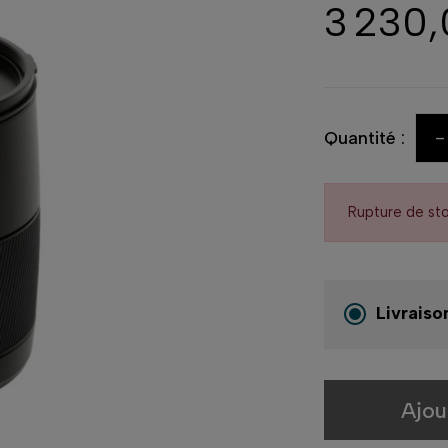
3 230
-
Quantité :
Rupture de st
Livraiso
Ajou