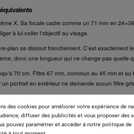
 équivalents
stème X. Sa focale cadre comme un 71 mm en 24×36 : le
er à lui coller l'objectif au visage.
ière-plan se dissout franchement. C'est exactement le
interne, donc une longueur qui ne change pas quelle qu
usqu'à 70 cm. Filtre 67 mm, commun au 45 mm et au 
r un portrait en extérieur ne demande aucun filtre gris
×36
ons des cookies pour améliorer votre expérience de na
udience, diffuser des publicités et vous proposer des s
us pouvez paramétrer et accéder à notre politique de
lité à tout moment.