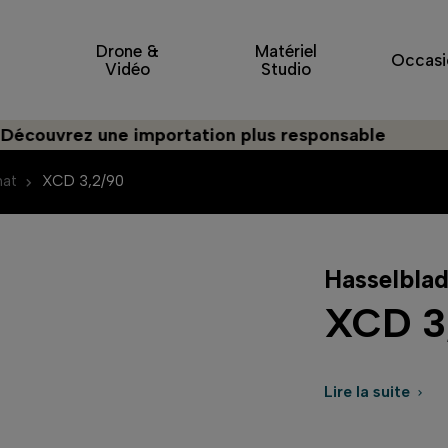
Drone &
Matériel
Occasi
Vidéo
Studio
rez une importation plus responsable
mat
XCD 3,2/90
Hasselbla
XCD 3
Lire la suite
