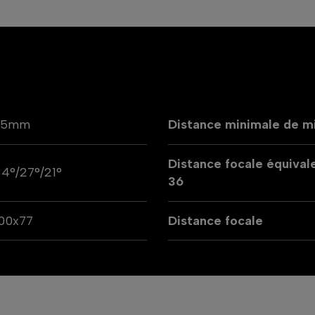
95mm
Distance minimale de mi
Distance focale équival
4°/27°/21°
36
00x77
Distance focale