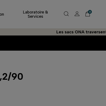
Laboratoire &
0
on
Services
Les sacs ONA traversent l'Atlan
d
,2/90