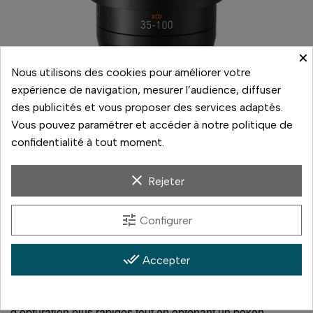
×
Nous utilisons des cookies pour améliorer votre
expérience de navigation, mesurer l’audience, diffuser
des publicités et vous proposer des services adaptés.
Vous pouvez paramétrer et accéder à notre politique de
confidentialité à tout moment.
clear
Rejeter
tune
Configurer
L’ouverture maximale f/2,8 expansive du XCD 2,8-4/35-
100E à l’extrémité large, significativement plus lumineuse
done_all
que le f/3,5 du XCD 3,5-4,5/35-75, transforme vos
Accepter
possibilités créatives. Photographiez en toute confiance
dans des environnements sombres avec des vitesses
d’obturation plus rapides tout en obtenant un bokeh