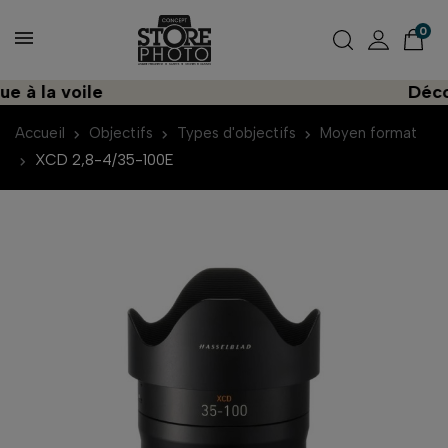
0
la voile
Découvre
Accueil
Objectifs
Types d'objectifs
Moyen format
XCD 2,8-4/35-100E