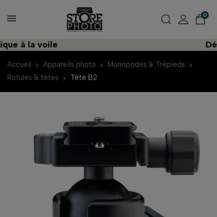
0
 à la voile
Décou
Accueil
Appareils photo
Monopodes & Trépieds
Rotules & têtes
Tête B2