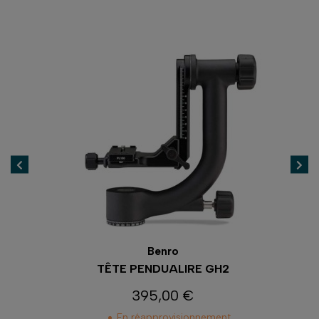
Benro
TÊTE PENDUALIRE GH2
TÊ
395,00 €
Prix
En réapprovisionnement