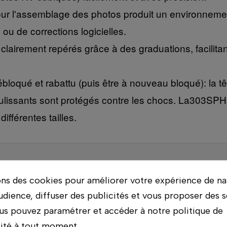
é pour l'assemblage des photos produit un environne
ou de corrections logicielles.
irement repérés grâce à des graduations, facilitant 
ébloqué et rabattu (puis être à nouveau bloqué): la 
ulissants sont protégés contre les chocs. La303SPH 
ifférentes tailles.
ons des cookies pour améliorer votre expérience de na
in :
udience, diffuser des publicités et vous proposer des s
E
(59 €)
us pouvez paramétrer et accéder à notre politique de
lité à tout moment.