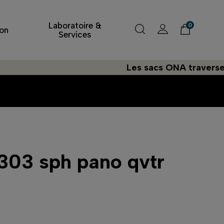
Laboratoire &
0
on
Services
Les sacs ONA traversent l'Atla
 303 sph pano qvtr