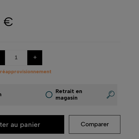
0 €
+
 réapprovisionnement
Retrait en
n
magasin
ter au panier
Comparer