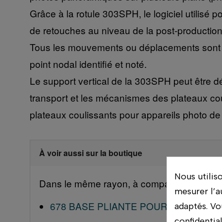
Grâce à la rotule 303SPH, le logiciel utilis
de retouches au niveau de la post-production 
Tous les mouvements ou déplacements sont cla
point nodal identifié et noté.
Le support vertical de la 303SPH peut être d
transport et les mécanismes des plateaux co
plateaux coulissants pour appareils photo de d
À voir aussi sur la boutique
Nous utilis
Dans le même rayon, à comparer en magas
mesurer l’a
678 BASE PLIANTE POUR MONOPOD
adaptés. Vo
confidentia