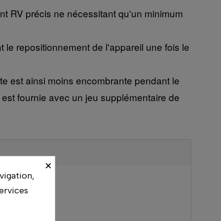
ment RV précis ne nécessitant qu'un minimum
le repositionnement de l'appareil une fois le
tête est ainsi moins encombrante pendant le
est fournie avec un jeu supplémentaire de
×
vigation,
ervices