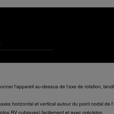
4
onner l'appareil au-dessus de l'axe de rotation, tand
axes horizontal et vertical autour du point nodal de l'
otos RV cubiques) facilement et avec précision.