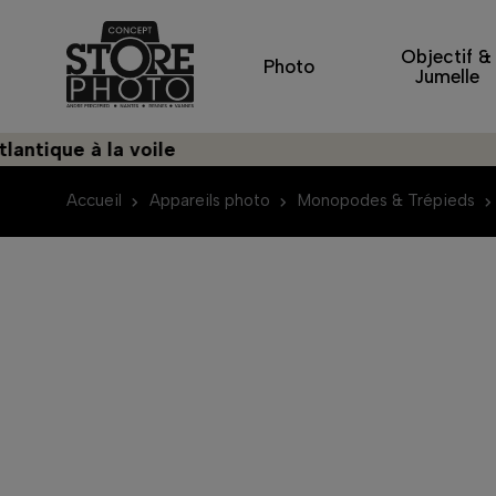
Objectif &
Photo
Jumelle
e à la voile
Décou
Accueil
Appareils photo
Monopodes & Trépieds