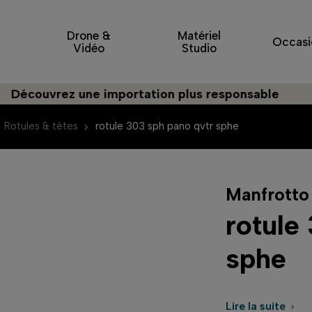
Drone &
Matériel
Occasi
Vidéo
Studio
vrez une importation plus responsable
Rotules & têtes
rotule 303 sph pano qvtr sphe
Manfrotto
rotule
sphe
Lire la suite
