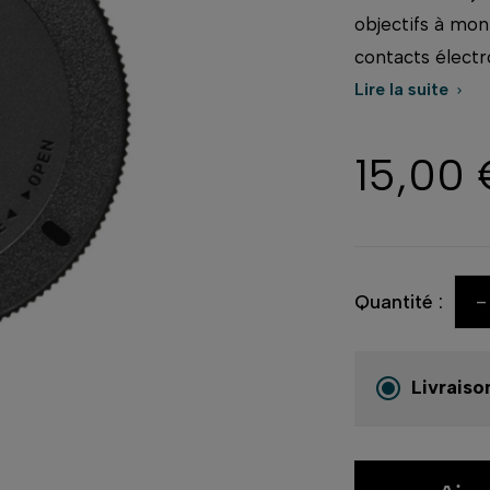
objectifs à mont
contacts électr
Lire la suite

15,00 
-
Quantité :
Livraiso