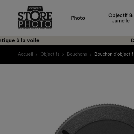
Objectif &
Photo
Jumelle
la voile
Découvre
Accueil
Objectifs
Bouchons
Bouchon d'objectif