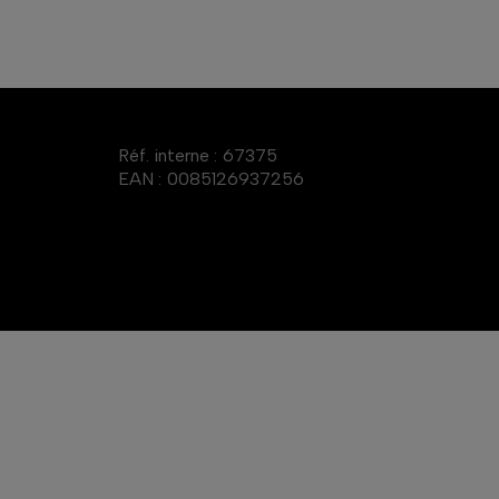
Réf. interne :
67375
EAN :
0085126937256