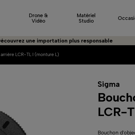
Drone &
Matériel
Occasi
Vidéo
Studio
z une importation plus responsable
 arrière LCR-TL I (monture L)
Sigma
Boucho
LCR-TL
Bouchon d'objec