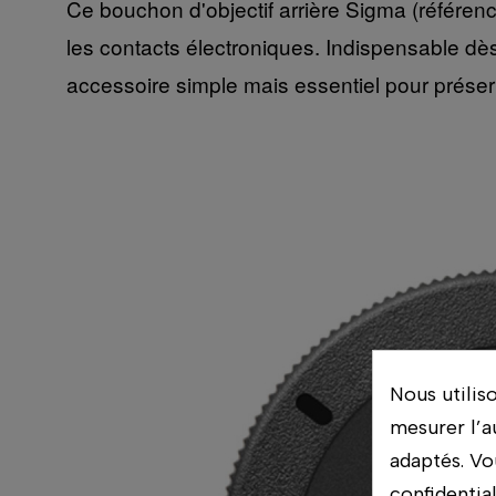
Ce bouchon d'objectif arrière Sigma (référence
les contacts électroniques. Indispensable dès q
accessoire simple mais essentiel pour préserv
Nous utilis
mesurer l’a
adaptés. Vo
confidentia