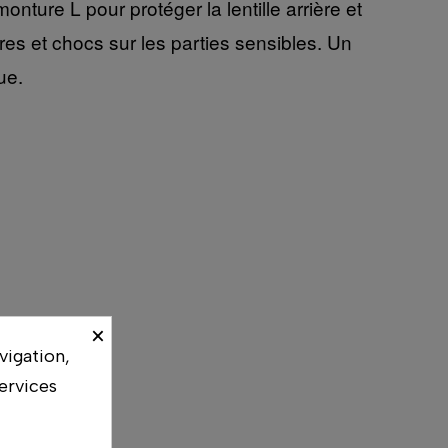
nture L pour protéger la lentille arrière et
yures et chocs sur les parties sensibles. Un
ue.
×
vigation,
ervices