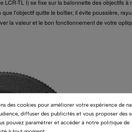
 LCR-TL I) se fixe sur la baïonnette des objectifs à mo
ue l'objectif quitte le boîtier, il évite poussière, ra
er la valeur et le bon fonctionnement de votre optiq
ons des cookies pour améliorer votre expérience de na
udience, diffuser des publicités et vous proposer des s
us pouvez paramétrer et accéder à notre politique de
lité à tout moment.