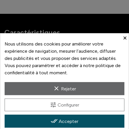
Caractéristiques
×
Réf. interne :
61888
Nous utilisons des cookies pour améliorer votre
EAN :
4960759911117
expérience de navigation, mesurer l’audience, diffuser
des publicités et vous proposer des services adaptés.
Capacité de la batterie
1250mAh
Vous pouvez paramétrer et accéder à notre politique de
confidentialité à tout moment.
clear
Rejeter
Cet accumulateur est compatible avec des appareils photo
Nikon spécifiques.
tune
Configurer
7.6V
1250mAh
done_all
Accepter
9.5Wh