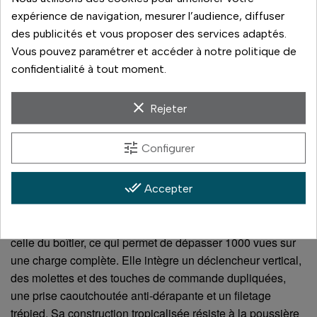
expérience de navigation, mesurer l’audience, diffuser
des publicités et vous proposer des services adaptés.
Vous pouvez paramétrer et accéder à notre politique de
confidentialité à tout moment.
clear
Rejeter
tune
Configurer
done_all
Accepter
La poignée accueille une batterie DMW-BLF19 en plus de
celle du boîtier, ce qui permet de dépasser 1000 vues sur
une charge complète. Elle intègre un déclencheur vertical,
des molettes et des touches de commande dupliquées,
une prise caoutchoutée anti-dérapante et un filetage
trépied. Sa construction tropicalisée résiste à la poussière