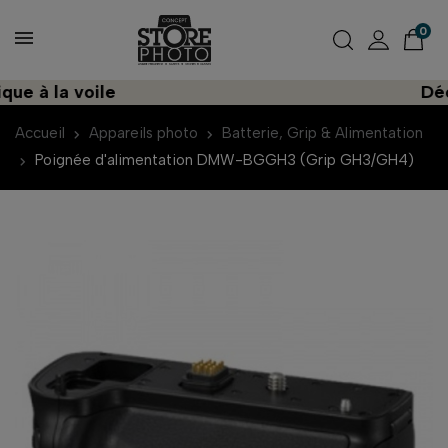
0
 à la voile
Découv
Accueil
Appareils photo
Batterie, Grip & Alimentation
Poignée d'alimentation DMW-BGGH3 (Grip GH3/GH4)