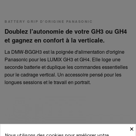
BATTERY GRIP D'ORIGINE PANASONIC
Doublez l'autonomie de votre GH3 ou GH4
et gagnez en confort à la verticale.
La DMW-BGGH3 est la poignée d'alimentation d'origine
Panasonic pour les LUMIX GH3 et GH4. Elle loge une
seconde batterie et duplique les commandes essentielles
pour le cadrage vertical. Un accessoire pensé pour les
longues sessions et le travail en portrait.
×
Nous utilisons des cookies pour améliorer votre