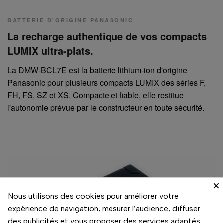
BATTERIE D'ORIGINE PANASONIC
La recharge authentique de vos compacts
LUMIX ultra-plats.
La DMW-BCL7E est la batterie lithium-ion d'origine
Panasonic pour plusieurs compacts LUMIX des séries F,
FH, FS, SZ et XS. Compacte et fiable, elle restitue
l'autonomie prévue par le constructeur en toute sécurité.
×
Nous utilisons des cookies pour améliorer votre
expérience de navigation, mesurer l’audience, diffuser
des publicités et vous proposer des services adaptés.