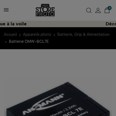
0
 la voile
Découvr
Accueil
Appareils photo
Batterie, Grip & Alimentation
Batterie DMW-BCL7E