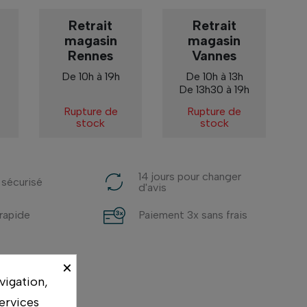
Retrait
Retrait
magasin
magasin
Rennes
Vannes
De 10h à 19h
De 10h à 13h
De 13h30 à 19h
Rupture de
Rupture de
stock
stock
14 jours pour changer
 sécurisé
d'avis
 rapide
Paiement 3x sans frais
×
vigation,
ervices