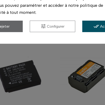
us pouvez paramétrer et accéder à notre politique de
lité à tout moment.
tune
done_all
ejeter
Configurer
Ac
Produits similaires