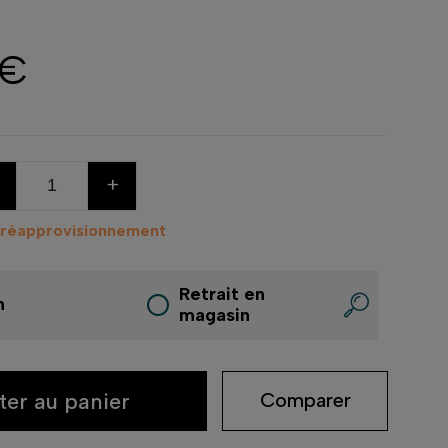
 €
+
 réapprovisionnement
Retrait en
n
magasin
ter au panier
Comparer