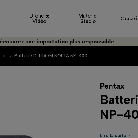
Drone &
Matériel
Occasi
Vidéo
Studio
rez une importation plus responsable
tion
Batterie D-LI50/M NOLTA NP-400
Pentax
Batte
NP-4
Lire la suite
