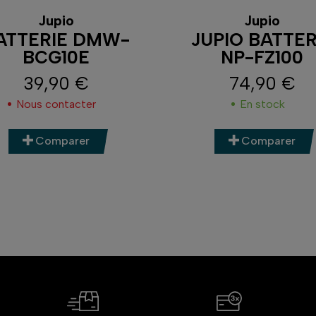
Jupio
Jupio
ATTERIE DMW-
JUPIO BATTER
BCG10E
NP-FZ100
39,90 €
74,90 €
Prix
Prix
Nous contacter
En stock
Comparer
Comparer