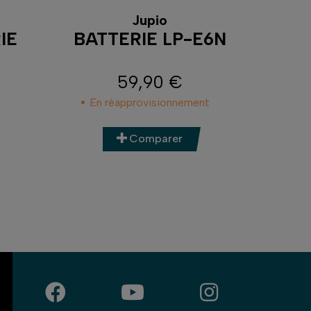
Jupio
IE
BATTERIE LP-E6N
CH
59,90 €
Prix
En réapprovisionnement
Comparer