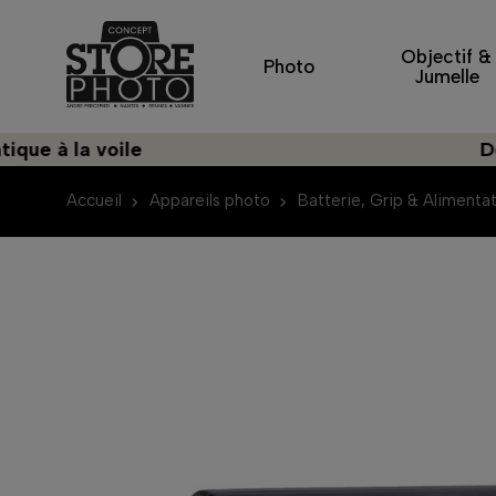
Objectif &
Photo
Jumelle
 à la voile
Découv
Accueil
Appareils photo
Batterie, Grip & Alimenta