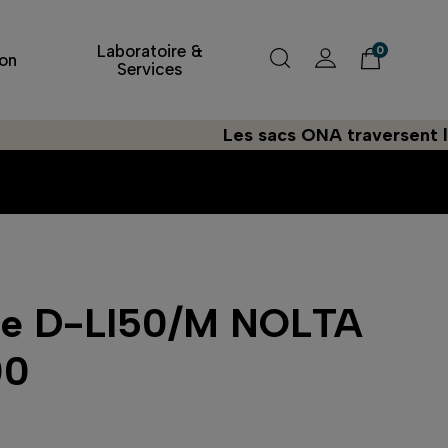
Laboratoire &
0
on
Services
Les sacs ONA traversent l'Atlan
rie D-LI50/M NOLTA
00