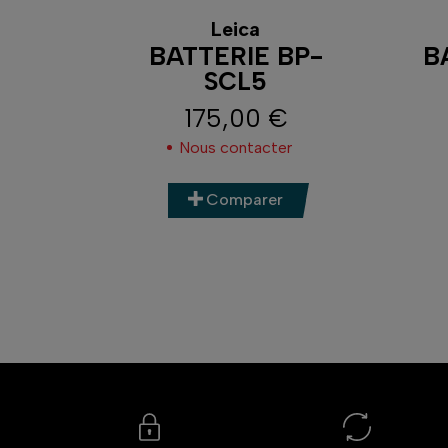
Leica
BC-
BATTERIE BP-
B
SCL5
175,00 €
Prix
Nous contacter
Comparer